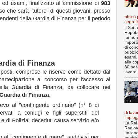
i ed esami, finalizzato all'ammissione di
983
so che sarà "tutore" di questi giovani, presso
bblica 
tendenti della Gardia di Finanza per il periodo
segret
Il Sena
Repubb
annun
import
di con
pubbli
esami, 
rdia di Finanza
alla co
30 post
i posti, comprese le riserve come dettato dal
lavoro.
artecipazione al concorso per l'accesso al
lla Guardia di Finanza, da collocare nei
Guardia di Finanza
:
ievo al "contingente ordinario" (n° 8 di
ervati a coniugi e figli superstiti del
di lavo
impieg
e di Polizia, deceduti causa servizio e/o
La Rai
Radiot
Italian
vo al "contingente di mare", suddivisi per
pubbli