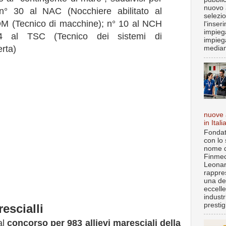
nuovo 
 n° 30 al NAC (Nocchiere abilitato al
selezi
M (Tecnico di macchine); n° 10 al NCH
l'inser
impiega
4 al TSC (Tecnico dei sistemi di
impieg
rta)
median
nuove 
in Itali
Fondat
con lo 
nome d
Finmec
Leona
rappre
una de
eccell
industr
prestigi
rescialli
al
concorso per 983 allievi maresciali della