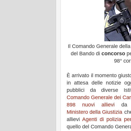
Il Comando Generale dell
del Bando di
concorso
pe
98° cor
È arrivato il momento giust
in attesa delle notizie o
pubblici da diverse Ist
Comando Generale dei Cara
898 nuovi allievi
da co
Ministero della Giustizia
che
allievi
Agenti di polizia pen
quello del Comando Genera