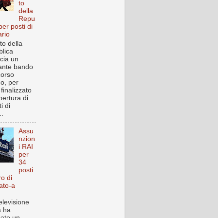
to
della
Repu
per posti di
ario
to della
lica
cia un
ante bando
corso
co, per
finalizzato
pertura di
i di
..
Assu
nzion
i RAI
per
34
posti
ro di
ato-a
elevisione
a ha
cato un