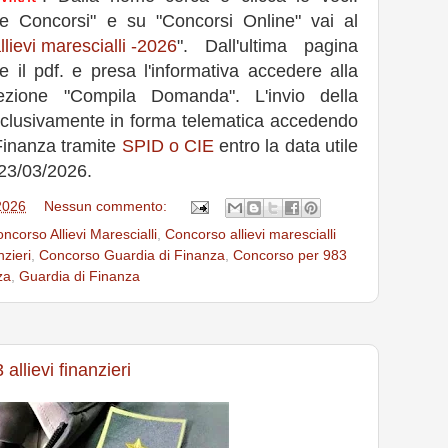
ale Concorsi" e su "Concorsi Online" vai al
allievi marescialli -2026
". Dall'ultima pagina
e il pdf. e presa l'informativa accedere alla
zione "Compila Domanda". L'invio della
clusivamente in forma telematica accedendo
 Finanza tramite
SPID o CIE
entro la data utile
 23/03/2026.
2026
Nessun commento:
ncorso Allievi Marescialli
,
Concorso allievi marescialli
zieri
,
Concorso Guardia di Finanza
,
Concorso per 983
za
,
Guardia di Finanza
llievi finanzieri