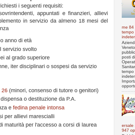
ichiesti i seguenti requisiti:
ovrintendenti, appuntati e finanzieri, allievi
omplemento in servizio da almeno 18 mesi del
me 84
anza
tempo
indete
o anno di età
Aziend
Veneto
 servizio svolto
pubbli
nei al grado superiore
posti d
Operat
e, iter disciplinari o sospesi da servizio
Sanita
tempo
indete
Import
opportu
i 26
(minori, consenso di tutore o genitori)
, no dispensa o destituzione da P.A.
enza e
fedina penale intonsa
rsi per allievi marescialli
i maturità per l'accesso a corsi di laurea
ersale
947 op