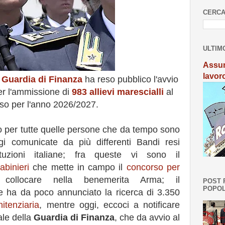
CERCA
ULTIM
Assun
lavor
a
Guardia di Finanza
ha reso pubblico l'avvio
r l'ammissione di
983 allievi marescialli
al
so per l'anno 2026/2027.
o per tutte quelle persone che da tempo sono
ggi comunicate da più differenti Bandi resi
ituzioni italiane; fra queste vi sono il
binieri
che mette in campo il
concorso per
llocare nella benemerita Arma; il
POST 
POPOL
 ha da poco annunciato la ricerca di 3.350
itenziaria
, mentre oggi, eccoci a notificare
le della
Guardia di Finanza
, che da avvio al