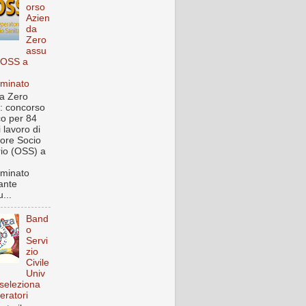
orso
Azien
da
Zero
assu
 OSS a
rminato
a Zero
: concorso
co per 84
i lavoro di
ore Socio
rio (OSS) a
rminato
ante
...
Band
o
Servi
zio
Civile
Univ
 seleziona
eratori