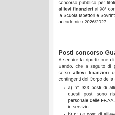
concorso pubblico per titol
allievi finanzieri
al 98° cor
la Scuola Ispettori e Sovrin
accademico 2026/2027.
Posti concorso Gua
A seguire la ripartizione d
Bando, che a seguito di p
corso
allievi finanzieri
de
contingenti del Corpo della
a) n° 923 posti di all
questi posti sono ris
personale delle FF.AA. 
in servizio
b) n° 60 posti di allie