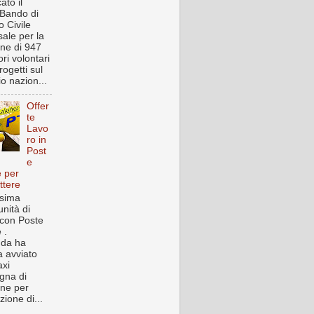
ato il
Bando di
o Civile
sale per la
one di 947
ri volontari
rogetti sul
rio nazion...
Offer
te
Lavo
ro in
Post
e
e per
ttere
sima
nità di
 con Poste
 .
nda ha
 avviato
xi
gna di
one per
zione di...