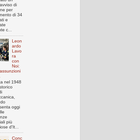
avviso di
one per
imento di 34
ti e
ate
te c...
Leon
ardo
Lavo
ra
con
Noi:
assunzioni
a
a nel 1948
storico
i
canica,
rdo
senta oggi
lle
enze
iali più
ose d'It...
Conc