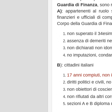
Guardia di Finanza
, sono r
A)
: appartenenti al ruolo s
finanzieri e ufficiali di c
Corpo della Guardia di Fin
non superato il 34esim
assenza di demeriti nel
non dichiarati non ido
no imputazioni, condann
B
): cittadini italiani
17 anni compiuti, non 
diritti politici e civili
non obiettori di cosci
non rifiutati da altri co
sezioni A e B diploma d