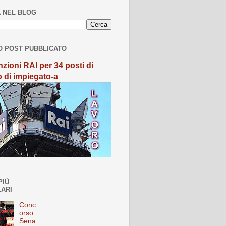
 NEL BLOG
O POST PUBBLICATO
zioni RAI per 34 posti di
o di impiegato-a
PIÙ
ARI
Conc
orso
Sena