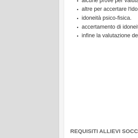
alcune prove per valutar
altre per accertare l'ido
idoneità psico-fisica.
accertamento di idoneit
infine la valutazione dei
REQUISITI ALLIEVI SOC