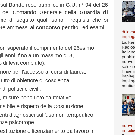
, sul Bando reso pubblico in G.U. n° 94 del 26
e del Comando Generale della
Guardia di
me di seguito quali sono i requisiti che si
ere ammessi al
concorso
per titoli ed esami:
di lavo
impieg
La Rai
Radiot
non superato il compimento del 26esimo
Italian
i anni, fino a un massimo di 3,
pubbli
nuovo 
o di leva compiuto).
selezi
iore per l'accesso ai corsi di laurea.
l'inser
impiega
iritto di obiettore di coscienza.
impieg
median
i politici e civili.
 misure penali e/o cautelative.
ibile e rispetto della Costituzione.
nti diagnostici sull'uso non terapeutico
nze psicotrope.
nuove 
in Itali
estituzione o licenziamento da lavoro in