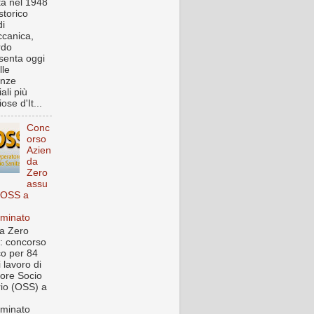
a nel 1948
storico
i
canica,
rdo
senta oggi
lle
enze
iali più
ose d'It...
Conc
orso
Azien
da
Zero
assu
 OSS a
rminato
a Zero
: concorso
co per 84
i lavoro di
ore Socio
rio (OSS) a
rminato