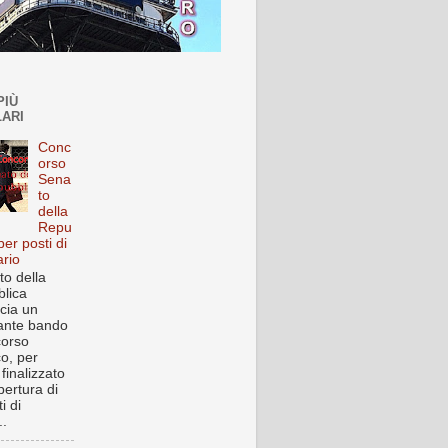
PIÙ
ARI
Conc
orso
Sena
to
della
Repu
per posti di
ario
to della
lica
cia un
ante bando
corso
co, per
finalizzato
pertura di
i di
..