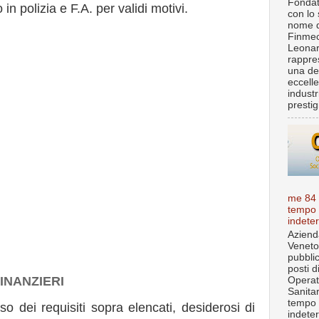
Fondat
in polizia e F.A. per validi motivi.
con lo 
nome d
Finmec
Leona
rappre
una de
eccell
industr
prestigi
me 84
tempo
indete
Aziend
Veneto
pubbli
posti d
INANZIERI
Operat
Sanita
tempo
o dei requisiti sopra elencati, desiderosi di
indete