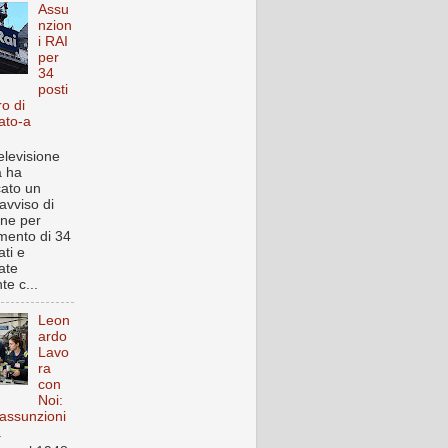
Assu
nzion
i RAI
per
34
posti
ro di
ato-a
elevisione
a ha
cato un
avviso di
one per
imento di 34
ti e
ate
te c...
Leon
ardo
Lavo
ra
con
Noi:
assunzioni
a