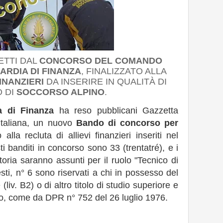
ETTI DAL
CONCORSO DEL COMANDO
RDIA DI FINANZA
, FINALIZZATO ALLA
FINANZIERI
DA INSERIRE IN QUALITÀ DI
 DI
SOCCORSO ALPINO
.
a di Finanza
ha reso pubblicani Gazzetta
 Italiana, un nuovo
Bando di concorso per
o alla recluta di allievi finanzieri inseriti nel
ti banditi in concorso sono 33 (trentatré), e i
atoria saranno assunti per il ruolo "Tecnico di
esti, n° 6 sono riservati a chi in possesso del
liv. B2) o di altro titolo di studio superiore e
mo, come da DPR n° 752 del 26 luglio 1976.