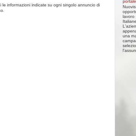
portale
i le informazioni indicate su ogni singolo annuncio di
Nuovis
co.
opportu
lavoro
Italiane
L'azie
appena
una ma
campa
selezi
l'assun