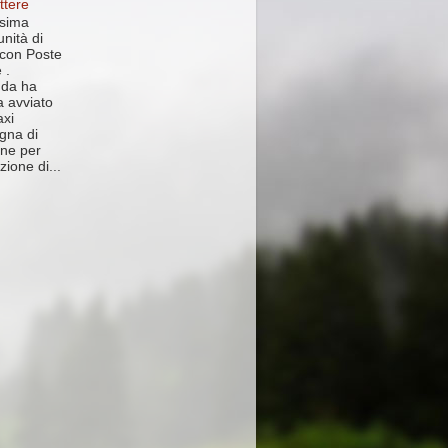
ttere
sima
nità di
 con Poste
 .
nda ha
 avviato
xi
gna di
one per
zione di...