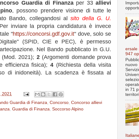
ncorso Guardia di Finanza
per 33
allievi
Import
opportu
lpino
, possono prendere visione di tutte le
itato Bando, collegandosi al
sito della G. U.
 Per inviare la propria candidatura è invece
tale "
https://concorsi.gdf.gov.it
" dove, solo se
 Digitale" (SPID, CIE e PEC), è permesso
artecipazione. Nel Bando pubblicato in G.U.
ersale
947 op
(Mod. 2021);
2
(Argomenti domande prova
Pubblic
 efficienza fisica);
4
(Richiesta della visita
nuovo 
Servizi
so di inidoneità). La scadenza è fissata al
Univer
selezi
operato
in 71 p
, 2021
territo
ndo Guardia di Finanza
,
Concorso
,
Concorso allievi
nanza
,
Guardia di Finanza
,
Soccorso Alpino
Italian