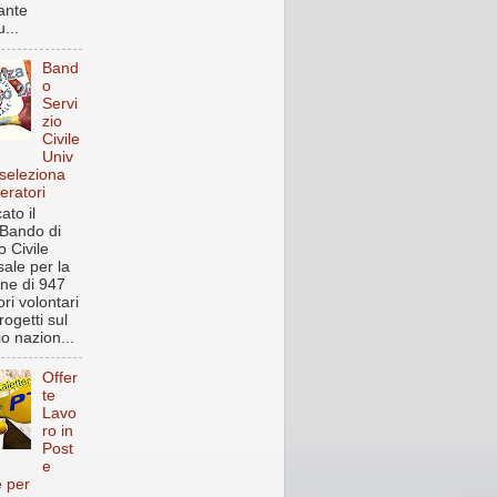
ante
...
Band
o
Servi
zio
Civile
Univ
 seleziona
eratori
ato il
Bando di
o Civile
sale per la
one di 947
ri volontari
rogetti sul
rio nazion...
Offer
te
Lavo
ro in
Post
e
e per