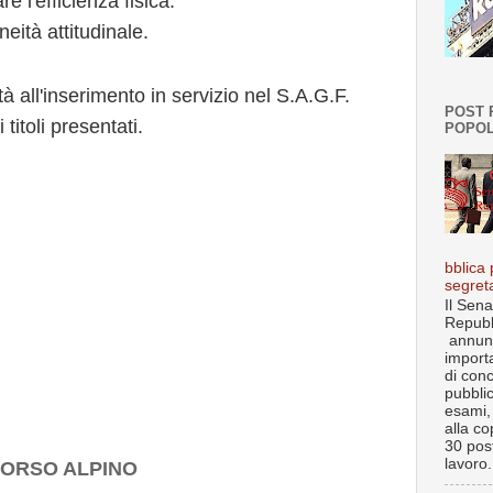
e l'efficienza fisica.
neità attitudinale.
à all'inserimento in servizio nel S.A.G.F.
POST 
 titoli presentati.
POPOL
bblica 
segret
Il Sena
Repubb
annun
import
di con
pubbli
esami, 
alla co
30 post
lavoro.
CORSO ALPINO