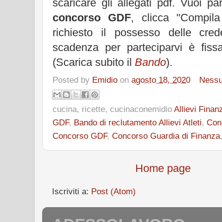
scaricare gli allegati pdf. Vuoi pa
concorso GDF
, clicca "Compi
richiesto il possesso delle cre
scadenza per parteciparvi è fiss
(Scarica subito il
Bando
).
Posted by
Emidio
on
agosto 18, 2020
Ness
cucina, ricette, cucinaconemidio
Allievi Finanz
GDF
,
Bando di reclutamento Allievi Atleti
,
Conc
Concorso GDF
,
Concorso Guardia di Finanza
Home page
Iscriviti a:
Post (Atom)