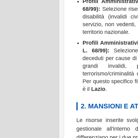
Profili Amministrati
68/99):
Selezione rise
disabilità (invalidi ci
servizio, non vedenti,
territorio nazionale.
Profili Amministrativ
L. 68/99):
Selezione
deceduti per cause di l
grandi invalidi, 
terrorismo/criminalità
Per questo specifico fi
è il
Lazio
.
2. MANSIONI E A
Le risorse inserite svo
gestionale all'interno 
differenziano per i due pro