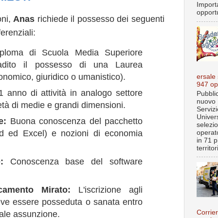
Import
opportu
oni,
Anas
richiede il possesso dei seguenti
ferenziali:
loma di Scuola Media Superiore
gradito il possesso di una Laurea
onomico, giuridico o umanistico).
ersale
947 op
anno di attività in analogo settore
Pubblic
nuovo 
tà di medie e grandi dimensioni.
Servizi
Univer
e:
Buona conoscenza del pacchetto
selezi
rd ed Excel) e nozioni di economia
operato
in 71 p
territo
:
Conoscenza base del software
ocamento Mirato:
L'iscrizione agli
eve essere posseduta o sanata entro
Corrier
uale assunzione.