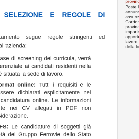
provin
Poste I
annunc
I SELEZIONE E REGOLE DI
assunz
Corrier
provin
import
tamento segue regole stringenti ed
opportu
lavoro 
all'azienda:
della lo
ase di screening dei curricula, verrà
eferenziale ai candidati residenti nella
 situata la sede di lavoro.
ormat online:
Tutti i requisiti e le
sere dichiarati esplicitamente nei
candidatura online. Le informazioni
ente nei CV allegati in PDF non
siderazione.
FS:
Le candidature di soggetti già
età del Gruppo Ferrovie dello Stato