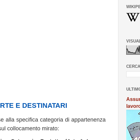
WIKIP
VISUA
CERCA
ULTIM
Assun
ERTE E DESTINATARI
lavor
se alla specifica categoria di appartenenza
sul collocamento mirato: