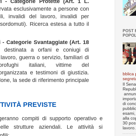
vi - Categorie Protette (Art. 1 L.
rvata esclusivamente a persone con
vili, invalidi del lavoro, invalidi per
 sordomuti). Ricerca estesa a tutto il
POST 
POPOL
i - Categorie Svantaggiate (Art. 18
 destinata a orfani e coniugi di
avoro, guerra o servizio, familiari di
profughi italiani, vittime del
 organizzata e testimoni di giustizia.
bblica 
segret
lone, la sede di riferimento principale
Il Sena
Repubb
annun
import
TTIVITÀ PREVISTE
di con
pubbli
esami, 
lgeranno compiti di supporto operativo e
alla co
30 post
delle strutture aziendali. Le attività si
lavoro.
fili: