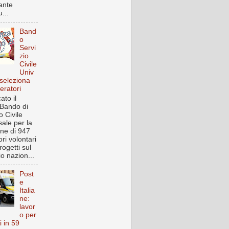
ante
...
Band
o
Servi
zio
Civile
Univ
 seleziona
eratori
ato il
Bando di
o Civile
sale per la
one di 947
ri volontari
rogetti sul
rio nazion...
Post
e
Italia
ne:
lavor
o per
i in 59