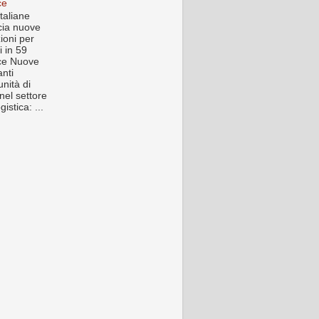
ce
taliane
ia nuove
ioni per
i in 59
ce Nuove
anti
nità di
nel settore
gistica: ...