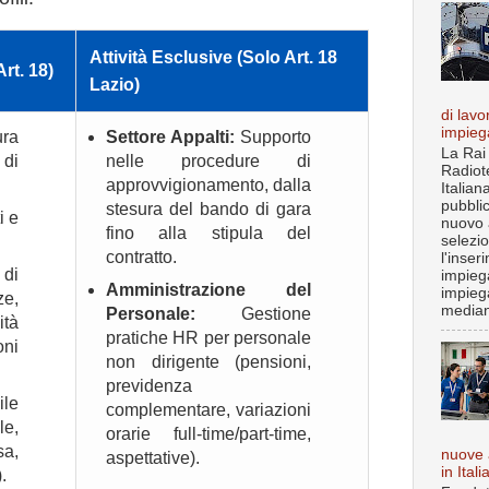
Attività Esclusive (Solo Art. 18
Art. 18)
Lazio)
di lavo
impieg
ura
Settore Appalti:
Supporto
La Rai
di
nelle procedure di
Radiot
approvvigionamento, dalla
Italian
pubbli
stesura del bando di gara
i e
nuovo 
fino alla stipula del
selezi
contratto.
l'inser
di
impiega
Amministrazione del
impieg
ze,
median
Personale:
Gestione
ità
pratiche HR per personale
oni
non dirigente (pensioni,
previdenza
le
complementare, variazioni
e,
orarie full-time/part-time,
a,
nuove 
aspettative).
in Itali
.