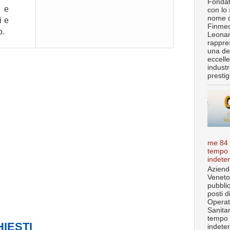
Fondat
 e
con lo 
nome d
i e
Finmec
o.
Leona
rappre
una de
eccell
industr
prestigi
me 84
tempo
indete
Aziend
Veneto
pubbli
posti d
Operat
Sanita
tempo
HIESTI
indete