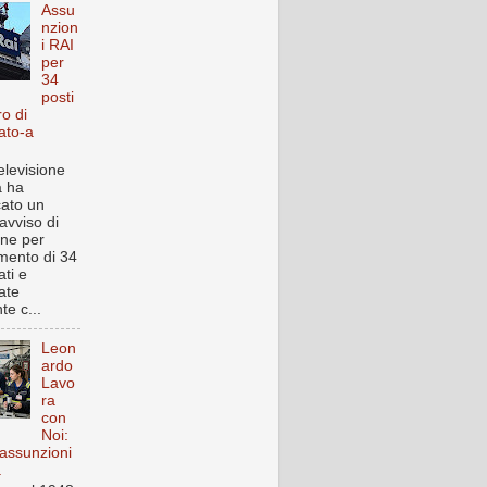
Assu
nzion
i RAI
per
34
posti
ro di
ato-a
elevisione
a ha
cato un
avviso di
one per
imento di 34
ti e
ate
te c...
Leon
ardo
Lavo
ra
con
Noi:
assunzioni
a