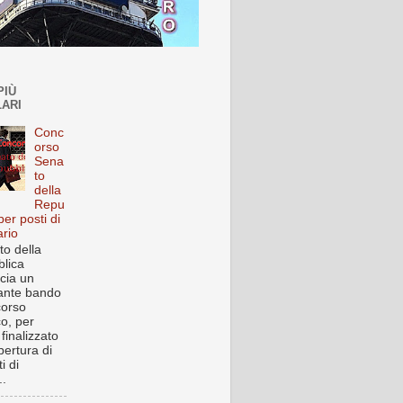
PIÙ
ARI
Conc
orso
Sena
to
della
Repu
per posti di
ario
to della
lica
cia un
ante bando
corso
co, per
finalizzato
pertura di
i di
..