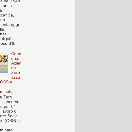
a nel 1948
storico
i
canica,
rdo
senta oggi
lle
enze
iali più
ose d'It...
Conc
orso
Azien
da
Zero
assu
 OSS a
rminato
a Zero
: concorso
co per 84
i lavoro di
ore Socio
rio (OSS) a
rminato