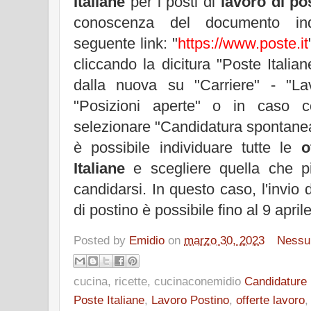
Italiane
per i posti di
lavoro di po
conoscenza del documento ind
seguente link: "
https://www.poste.it
cliccando la dicitura "Poste Italia
dalla nuova su "Carriere" - "La
"Posizioni aperte" o in caso con
selezionare "Candidatura spontanea
è possibile individuare tutte le
o
Italiane
e scegliere quella che pi
candidarsi. In questo caso, l'invio 
di postino è possibile fino al 9 april
Posted by
Emidio
on
marzo 30, 2023
Nessu
cucina, ricette, cucinaconemidio
Candidature 
Poste Italiane
,
Lavoro Postino
,
offerte lavoro