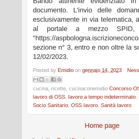
Bando attinente evidenziato i
documento. L'invio delle doman
esclusivamente in via telematica, a
al portale a mezzo SPID, s
"https://aspbologna.iscrizioneconc
sezione n° 3, entro e non oltre la s
12/02/2023.
Posted by
Emidio
on
gennaio 14, 2023
Ness
cucina, ricette, cucinaconemidio
Concorso O
lavoro di OSS
,
lavoro a tempo indeterminato
,
Socio Sanitario
,
OSS lavoro
,
Sanità lavoro
Home page