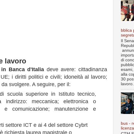
bblica 
segret
Il Sena
Repubb
annun
import
e lavoro
di con
pubbli
in Banca d'Italia
deve avere: cittadinanza
esami, 
alla co
 i diritti politici e civili; idoneità al lavoro;
30 post
 da svolgere. A seguire, per il:
lavoro.
i scuola superiore in Istituto tecnico,
a indirizzo: meccanica; elettronica o
fica e comunicazione; manutenzione e
bus - r
ti settore ICT e ai 4 del settore Cybrt
licenz
 è richiesta laurea magistrale o
CTM S.