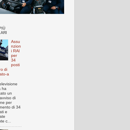
PIÙ
ARI
Assu
nzion
i RAI
per
34
posti
ro di
ato-a
elevisione
a ha
cato un
avviso di
one per
imento di 34
ti e
ate
te c...