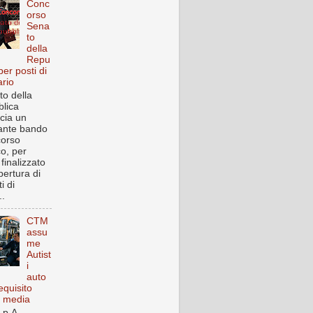
Conc
orso
Sena
to
della
Repu
per posti di
ario
to della
lica
cia un
ante bando
corso
co, per
finalizzato
pertura di
i di
..
CTM
assu
me
Autist
i
auto
equisito
a media
p.A. ,