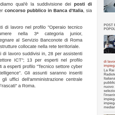
diamo qual'è la suddivisione dei
posti di
er
concorso pubblico in Banca d'Italia
, sia
POST 
i di lavoro nel profilo "Operaio tecnico
POPOL
umere nella 3ª categoria junior,
segnare al Servizio Banconote di Roma
rutture collocate nella rete territoriale.
 di lavoro suddivisi in, 28 per assistenti
ettore ICT"; 13 per esperti nel profilo
di lavo
impieg
4 a esperti profilo "Tecnico settore cyber
La Rai
telligence". Gli assunti saranno inseriti
Radiot
Italian
gli uffici dell'amministrazione centrale
pubbli
Frascati" a Roma.
nuovo 
selezi
l'inser
impiega
impieg
median