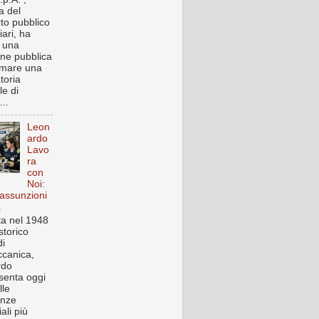
a del
rto pubblico
iari, ha
o una
one pubblica
rmare una
toria
le di
..
Leon
ardo
Lavo
ra
con
Noi:
assunzioni
a
a nel 1948
storico
i
canica,
rdo
senta oggi
lle
enze
iali più