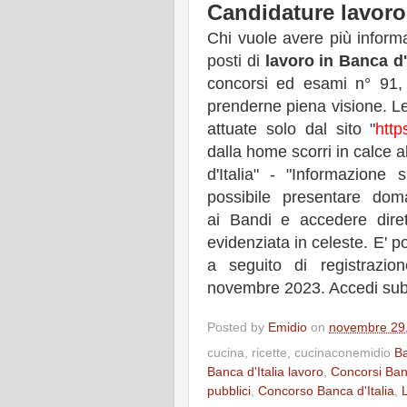
Candidature lavoro 
Chi vuole avere più inform
posti di
lavoro in Banca d'I
concorsi ed esami n° 91, 
prenderne piena visione. 
attuate solo dal sito "
http
dalla home scorri in calce a
d'Italia" - "Informazione
possibile presentare doma
ai Bandi e accedere dire
evidenziata in celeste. E' p
a seguito di registrazio
novembre 2023. Accedi sub
Posted by
Emidio
on
novembre 29
cucina, ricette, cucinaconemidio
Ba
Banca d'Italia lavoro
,
Concorsi Banc
pubblici
,
Concorso Banca d'Italia
,