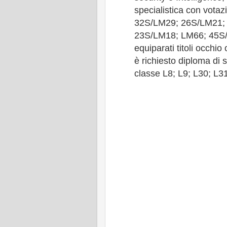
specialistica con vota
32S/LM29; 26S/LM21;
23S/LM18; LM66; 45S
equiparati titoli occhio
è richiesto diploma di 
classe L8; L9; L30; L3