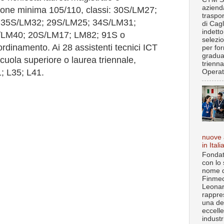
aziend
zione minima 105/110, classi: 30S/LM27;
traspo
 35S/LM32; 29S/LM25; 34S/LM31;
di Cagl
indett
/LM40; 20S/LM17; LM82; 91S o
selezi
 ordinamento. Ai 28 assistenti tecnici ICT
per fo
gradua
scuola superiore o laurea triennale,
trienna
1; L35; L41.
Operat.
nuove 
in Itali
Fondat
con lo 
nome d
Finmec
Leona
rappre
una de
eccell
industr