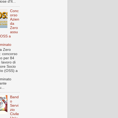
ose d'It...
Conc
orso
Azien
da
Zero
assu
 OSS a
rminato
a Zero
: concorso
co per 84
i lavoro di
ore Socio
rio (OSS) a
rminato
ante
...
Band
o
Servi
zio
Civile