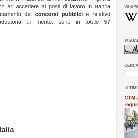
nno ad accedere ai posti di lavoro in Banca
WIKIP
pletamento dei
concorsi pubblici
e relativo
aduatoria di merito, sono in totale 57
VISUA
CERCA
ULTIM
CTM a
requi
alia