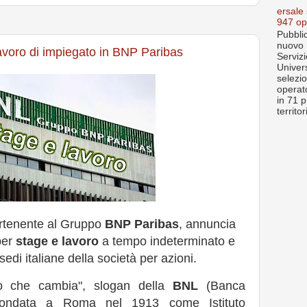
ersale
947 op
Pubblic
nuovo 
avoro di impiegato in BNP Paribas
Servizi
Univer
selezi
operato
in 71 p
territo
artenente al Gruppo
BNP Paribas
, annuncia
per
stage e lavoro
a tempo indeterminato e
sedi italiane della società per azioni.
 che cambia", slogan della
BNL
(Banca
 fondata a Roma nel 1913 come Istituto