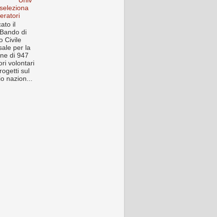
Univ
 seleziona
eratori
ato il
Bando di
o Civile
sale per la
one di 947
ri volontari
rogetti sul
rio nazion...