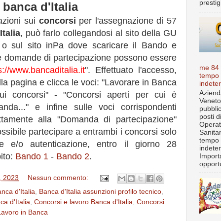
prestigi
banca d'Italia
azioni sui
concorsi
per l'assegnazione di 57
talia
, può farlo collegandosi al sito della GU
o sul sito inPa dove scaricare il Bando e
Le domande di partecipazione possono essere
me 84
s://www.bancaditalia.it
". Effettuato l'accesso,
tempo
lla pagina e clicca le voci: "Lavorare in Banca
indete
Aziend
 sui concorsi" - "Concorsi aperti per cui è
Veneto
nda..." e infine sulle voci corrispondenti
pubbli
posti d
ttamente alla "Domanda di partecipazione"
Operat
ossibile partecipare a entrambi i concorsi solo
Sanita
tempo
ne e/o autenticazione, entro il giorno 28
indete
ito:
Bando 1
-
Bando 2
.
Import
opportu
, 2023
Nessun commento:
nca d'Italia
,
Banca d'Italia assunzioni profilo tecnico
,
a d'Italia
,
Concorsi e lavoro Banca d'Italia
,
Concorsi
Lavoro in Banca