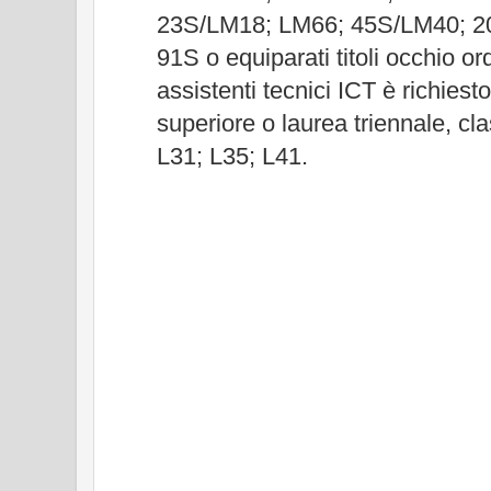
23S/LM18; LM66; 45S/LM40; 2
91S o equiparati titoli occhio o
assistenti tecnici ICT è richiest
superiore o laurea triennale, cl
L31; L35; L41.