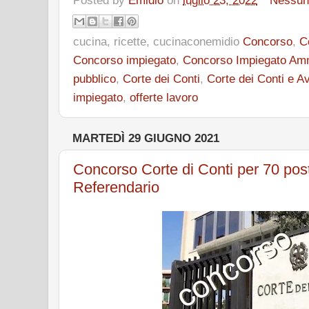
Posted by
Emidio
on
luglio 23, 2022
Nessun
cucina, ricette, cucinaconemidio
Concorso
,
C
Concorso impiegato
,
Concorso Impiegato Amm
pubblico
,
Corte dei Conti
,
Corte dei Conti e A
impiegato
,
offerte lavoro
MARTEDÌ 29 GIUGNO 2021
Concorso Corte di Conti per 70 posti
Referendario