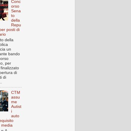
Conc
orso
Sena
to
della
Repu
per posti di
ario
to della
lica
cia un
ante bando
corso
co, per
finalizzato
pertura di
i di
..
CTM
assu
me
Autist
i
auto
equisito
a media
p.A. ,