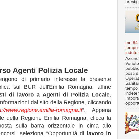
prestigi
me 84
tempo
indete
Aziend
Veneto
pubbli
so Agenti Polizia Locale
posti d
Operat
engono di primario interesse la presente
Sanita
lica sul BUR dell'Emilia Romagna, affine
tempo
indete
sti di lavoro a Agenti di Polizia Locale
,
Import
informazioni dal sito della Regione, cliccando
opportu
s://www.regione.emilia-romagna.it
". Appena
tale della Regione Emilia Romagna, clicca la
osta sulla barra orizzontale in cima allo
corsi" seleziona "Opportunità di
lavoro in