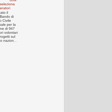
Univ
 seleziona
eratori
ato il
Bando di
o Civile
sale per la
one di 947
ri volontari
rogetti sul
rio nazion...