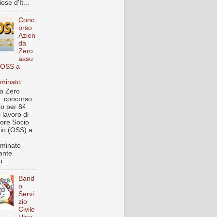
ose d'It...
Conc
orso
Azien
da
Zero
assu
 OSS a
rminato
a Zero
: concorso
co per 84
i lavoro di
ore Socio
rio (OSS) a
rminato
ante
...
Band
o
Servi
zio
Civile