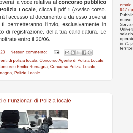
overai la voce relativa al
concorso pubblico
ersale
 Polizia Locale
, clicca il pdf 1 (Avviso corso-
947 op
Pubblic
erà l'accesso al documento e da esso troverai
nuovo 
 ti permetteranno l'invio, esclusivamente in
Servizi
Univer
o di registrazione, della tua candidatura. Le
selezi
trate entro il 30/06.
operato
in 71 p
territo
023
Nessun commento:
enti di polizia locale
,
Concorso Agente di Polizia Locale
,
oncorso Emilia Romagna
,
Concorso Polizia Locale
,
omagna
,
Polizia Locale
 e Funzionari di Polizia locale