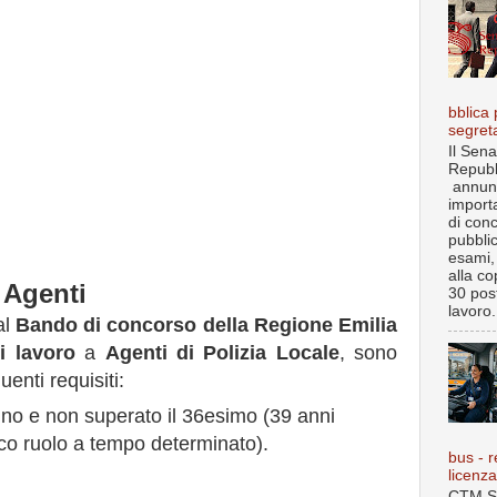
bblica 
segret
Il Sena
Repubb
annun
import
di con
pubbli
esami, 
alla co
 Agenti
30 post
lavoro.
al
Bando di concorso della Regione Emilia
i lavoro
a
Agenti di Polizia Locale
, sono
uenti requisiti:
no e non superato il 36esimo (39 anni
ico ruolo a tempo determinato).
bus - r
licenz
CTM S.