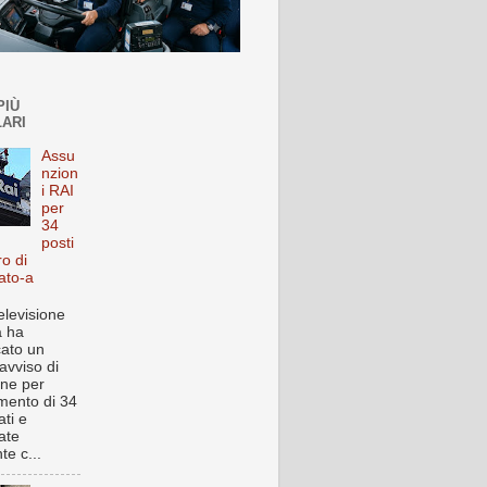
PIÙ
ARI
Assu
nzion
i RAI
per
34
posti
ro di
ato-a
elevisione
a ha
cato un
avviso di
one per
imento di 34
ti e
ate
te c...