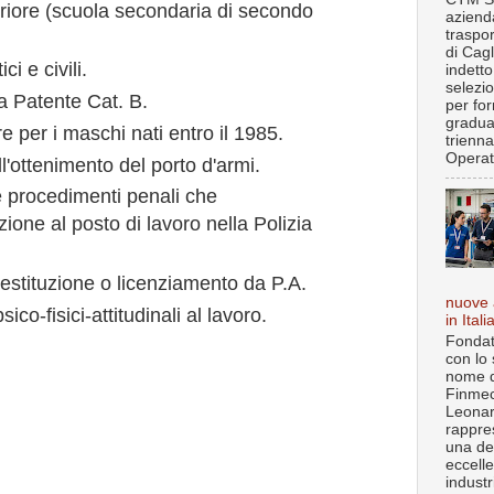
riore (scuola secondaria di secondo
aziend
traspo
di Cagl
ci e civili.
indett
selezi
a Patente Cat. B.
per fo
gradua
re per i maschi nati entro il 1985.
trienna
Operat.
'ottenimento del porto d'armi.
 procedimenti penali che
one al posto di lavoro nella Polizia
estituzione o licenziamento da P.A.
nuove 
ico-fisici-attitudinali al lavoro.
in Itali
Fondat
con lo 
nome d
Finmec
Leona
rappre
una de
eccell
industr