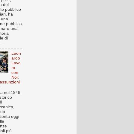
a del
rto pubblico
iari, ha
o una
one pubblica
rmare una
toria
le di
..
Leon
ardo
Lavo
ra
con
Noi:
assunzioni
a
a nel 1948
storico
i
canica,
rdo
senta oggi
lle
enze
iali più