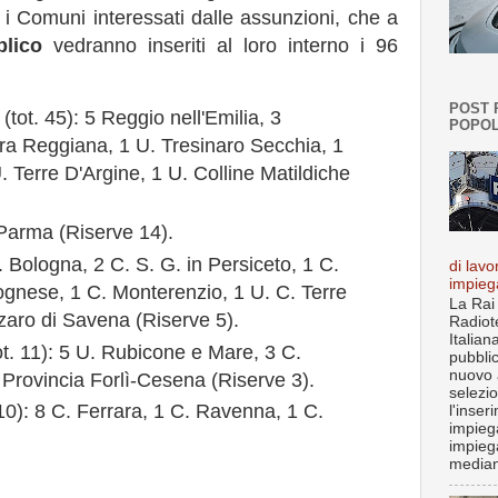
i Comuni interessati dalle assunzioni, che a
lico
vedranno inseriti al loro interno i 96
POST 
ot. 45): 5 Reggio nell'Emilia, 3
POPOL
ra Reggiana, 1 U. Tresinaro Secchia, 1
U. Terre D'Argine, 1 U. Colline Matildiche
 Parma (Riserve 14).
. Bologna, 2 C. S. G. in Persiceto, 1 C.
di lavo
impieg
ognese, 1 C. Monterenzio, 1 U. C. Terre
La Rai
zzaro di Savena (Riserve 5).
Radiot
Italian
ot. 11): 5 U. Rubicone e Mare, 3 C.
pubbli
nuovo 
 Provincia Forlì-Cesena (Riserve 3).
selezi
10): 8 C. Ferrara, 1 C. Ravenna, 1 C.
l'inser
impiega
impieg
median