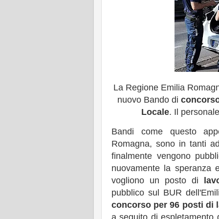
La Regione Emilia Romagna 
nuovo Bando di
concorso 
Locale
. Il persona
Bandi come questo appe
Romagna, sono in tanti ad
finalmente vengono pubblic
nuovamente la speranza e i
vogliono un posto di
lav
pubblico sul BUR dell'Emil
concorso per 96 posti di l
a seguito di espletamento 