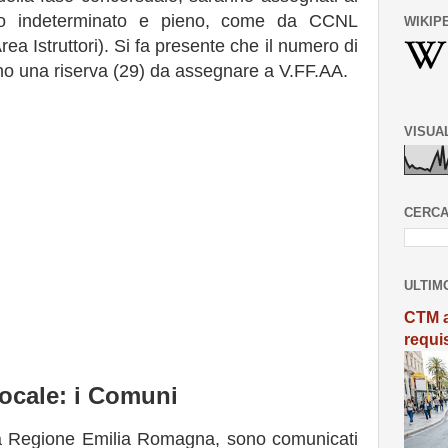
po indeterminato e pieno, come da CCNL
WIKIP
ea Istruttori). Si fa presente che il numero di
no una riserva (29) da assegnare a V.FF.AA.
VISUA
CERCA
ULTIM
CTM a
requi
ocale: i Comuni
ella Regione Emilia Romagna, sono comunicati