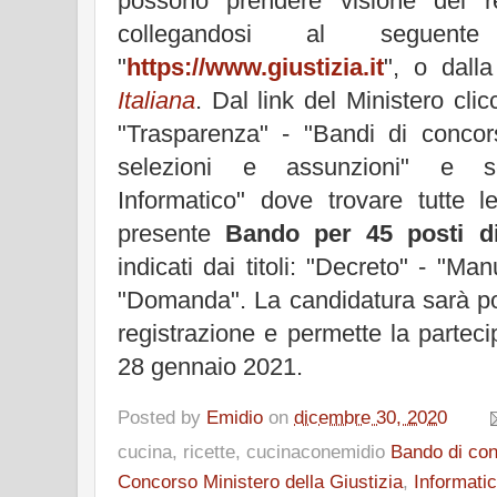
possono prendere visione del r
collegandosi al seguente l
"
https://www.giustizia.it
", o dall
Italiana
. Dal link del Ministero clic
"Trasparenza" - "Bandi di concor
selezioni e assunzioni" e se
Informatico" dove trovare tutte le
presente
Bando per 45 posti di
indicati dai titoli: "Decreto" - "Ma
"Domanda". La candidatura sarà pos
registrazione e permette la partec
28 gennaio 2021.
Posted by
Emidio
on
dicembre 30, 2020
cucina, ricette, cucinaconemidio
Bando di co
Concorso Ministero della Giustizia
,
Informatic