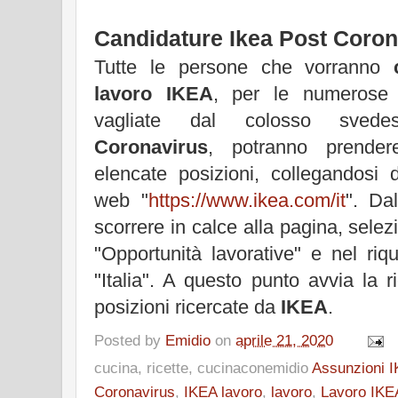
Candidature Ikea Post Coron
Tutte le persone che vorranno
lavoro IKEA
, per le numerose 
vagliate dal colosso sve
Coronavirus
, potranno prender
elencate posizioni, collegandosi 
web "
https://www.ikea.com/it
". Da
scorrere in calce alla pagina, selez
"Opportunità lavorative" e nel ri
"Italia". A questo punto avvia la ri
posizioni ricercate da
IKEA
.
Posted by
Emidio
on
aprile 21, 2020
cucina, ricette, cucinaconemidio
Assunzioni 
Coronavirus
,
IKEA lavoro
,
lavoro
,
Lavoro IKE