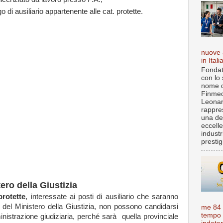
o di ausiliario appartenente alle cat. protette.
nuove 
in Itali
Fondat
con lo 
nome d
Finmec
Leona
rappre
una de
eccell
industr
prestigi
ero della Giustizia
protette
, interessate ai posti di ausiliario che saranno
ti del Ministero della Giustizia, non possono candidarsi
me 84
tempo
istrazione giudiziaria, perché sarà quella provinciale