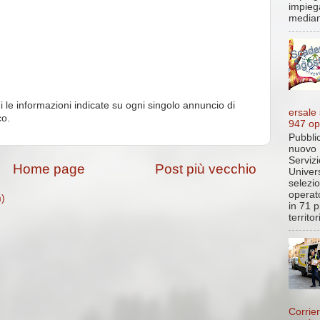
impieg
median
i le informazioni indicate su ogni singolo annuncio di
ersale
co.
947 op
Pubblic
nuovo 
Servizi
Home page
Post più vecchio
Univer
selezi
operato
m)
in 71 p
territo
Corrier