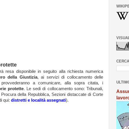
WIKIP
VISUA
CERCA
protette
à resa disponibile in seguito alla richiesta numerica
ero della Giustizia
, ai servizi di collocamento delle
ULTIM
e provvederanno a comunicare, alla sopra citata, i
rie protette
. Le sedi di collocamento sono: Tribunali,
Assun
 Procura della Repubblica, Sezioni distaccate di Corte
lavor
i qui:
distretti e località assegnati
).