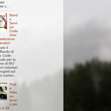
ate
te c...
Band
o
Servi
zio
Civile
Univ
 seleziona
eratori
ato il
Bando di
o Civile
sale per la
one di 947
ri volontari
rogetti sul
rio nazion...
Post
e
Italia
ne:
lavor
o per
i in 59