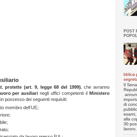
POST 
POPOL
bblica 
segret
siliario
Il Sena
t. protette (art. 9, legge 68 del 1999)
, che avranno
Repubb
avoro per ausiliari
negli uffici competenti il
Ministero
annun
in possesso dei seguenti requisiti:
import
di con
Stato membro dell'UE;
pubbli
esami, 
riore;
alla co
ile;
30 post
lavoro.
rato;
licenziato da lavoro presso P.A.;