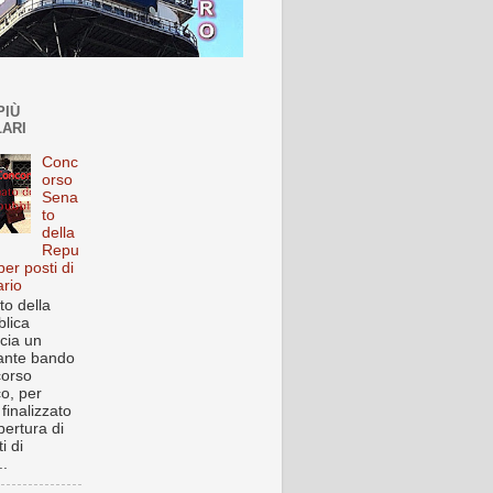
PIÙ
ARI
Conc
orso
Sena
to
della
Repu
per posti di
ario
to della
lica
cia un
ante bando
corso
co, per
finalizzato
pertura di
i di
..