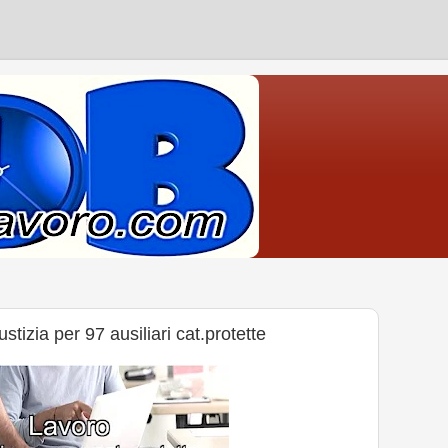
stizia per 97 ausiliari cat.protette