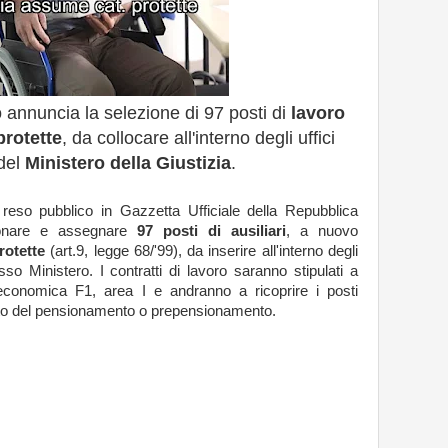
annuncia la selezione di 97 posti di
lavoro
protette
, da collocare all'interno degli uffici
del
Ministero della Giustizia
.
eso pubblico in Gazzetta Ufficiale della Repubblica
zionare e assegnare
97 posti di ausiliari
, a nuovo
rotette
(art.9, legge 68/'99), da inserire all'interno degli
esso Ministero. I contratti di lavoro saranno stipulati a
economica F1, area I e andranno a ricoprire i posti
ruito del pensionamento o prepensionamento.