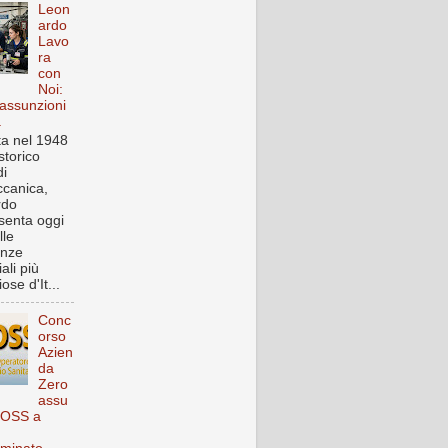
Leon
ardo
Lavo
ra
con
Noi:
assunzioni
a
a nel 1948
storico
i
canica,
rdo
senta oggi
lle
enze
iali più
ose d'It...
Conc
orso
Azien
da
Zero
assu
 OSS a