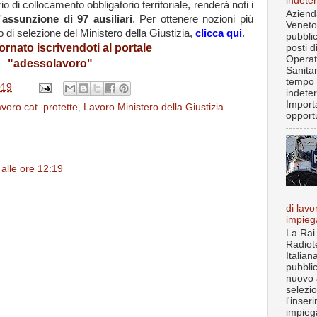
indete
 di collocamento obbligatorio territoriale, renderà noti i
Aziend
'
assunzione di 97 ausiliari
. Per ottenere nozioni più
Veneto
o di selezione del Ministero della Giustizia,
clicca qui
.
pubbli
iornato
iscrivendoti al portale
posti d
Operat
"adessolavoro"
Sanita
tempo
019
indete
Import
voro cat. protette
,
Lavoro Ministero della Giustizia
opportu
alle ore 12:19
di lavo
impieg
La Rai
Radiot
Italian
pubbli
nuovo 
selezi
l'inser
impiega