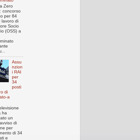
rminato
a Zero
: concorso
co per 84
i lavoro di
ore Socio
rio (OSS) a
rminato
ante
...
Assu
nzion
i RAI
per
34
posti
ro di
ato-a
elevisione
a ha
cato un
avviso di
one per
imento di 34
ti e