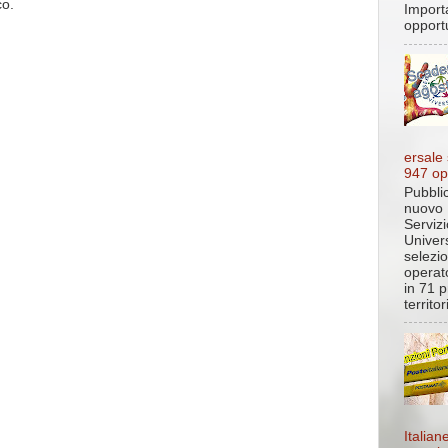
co.
Import
opportu
ersale
947 op
Pubblic
nuovo 
Servizi
Univer
selezi
operato
in 71 p
territo
Italian