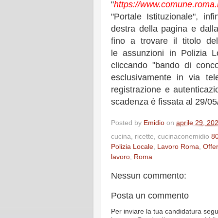
"
https://www.comune.roma.i
"Portale Istituzionale", in
destra della pagina e dalla
fino a trovare il titolo 
le assunzioni in Polizia
cliccando "bando di conc
esclusivamente in via te
registrazione e autentica
scadenza è fissata al 29/05
Posted by
Emidio
on
aprile 29, 20
cucina, ricette, cucinaconemidio
80
Polizia Locale
,
Lavoro Roma
,
Offer
lavoro
,
Roma
Nessun commento:
Posta un commento
Per inviare la tua candidatura segu