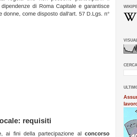
e dipendenze di Roma Capitale e garantisce
WIKIP
 e donne, come disposto dall'art. 57 D.Lgs. n°
VISUA
CERCA
ULTIM
Assun
lavor
cale: requisiti
, ai fini della partecipazione al
concorso