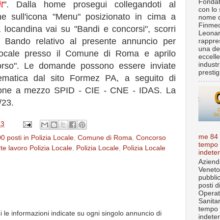
Fondat
t
". Dalla home prosegui collegandoti al
con lo 
fine sull'icona "Menu" posizionato in cima a
nome d
Finmec
 locandina vai su "Bandi e concorsi", scorri
Leona
del Bando relativo al presente annuncio per
rappre
una de
 Locale presso il Comune di Roma e aprilo
eccell
industr
orso". Le domande possono essere inviate
prestigi
lematica dal sito Formez PA, a seguito di
zione a mezzo SPID - CIE - CNE - IDAS. La
/23.
23
me 84
0 posti in Polizia Locale
,
Comune di Roma
,
Concorso
tempo
te lavoro Polizia Locale
,
Polizia Locale
,
Polizia Locale
indete
Aziend
Veneto
pubbli
posti d
Operat
Sanita
tempo
i le informazioni indicate su ogni singolo annuncio di
indete