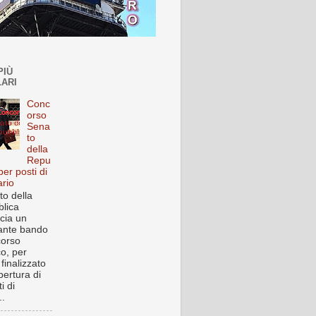
PIÙ
ARI
Conc
orso
Sena
to
della
Repu
per posti di
ario
to della
lica
cia un
ante bando
corso
co, per
finalizzato
pertura di
i di
..