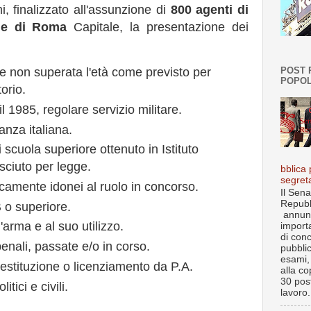
i, finalizzato all'assunzione di
800 agenti di
ne di Roma
Capitale, la presentazione dei
POST 
e non superata l'età come previsto per
POPOL
orio.
il 1985, regolare servizio militare.
anza italiana.
 scuola superiore ottenuto in Istituto
osciuto per legge.
bblica 
segret
camente idonei al ruolo in concorso.
Il Sena
Repubb
 o superiore.
annun
'arma e al suo utilizzo.
import
di con
nali, passate e/o in corso.
pubbli
esami, 
estituzione o licenziamento da P.A.
alla co
30 post
itici e civili.
lavoro.