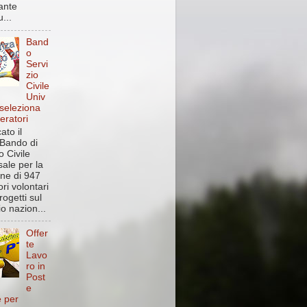
ante
...
Band
o
Servi
zio
Civile
Univ
 seleziona
eratori
ato il
Bando di
o Civile
sale per la
one di 947
ri volontari
rogetti sul
rio nazion...
Offer
te
Lavo
ro in
Post
e
e per