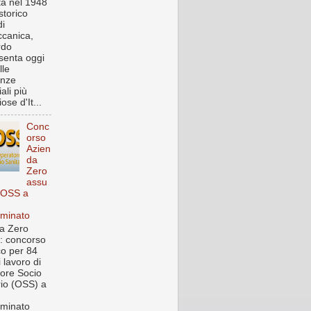
a nel 1948
storico
i
canica,
rdo
senta oggi
lle
enze
iali più
ose d'It...
Conc
orso
Azien
da
Zero
assu
 OSS a
rminato
a Zero
: concorso
co per 84
i lavoro di
ore Socio
rio (OSS) a
rminato