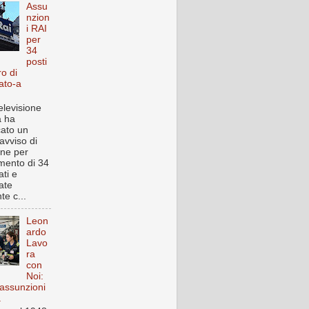
Assu
nzion
i RAI
per
34
posti
ro di
ato-a
elevisione
a ha
cato un
avviso di
one per
imento di 34
ti e
ate
te c...
Leon
ardo
Lavo
ra
con
Noi:
assunzioni
a