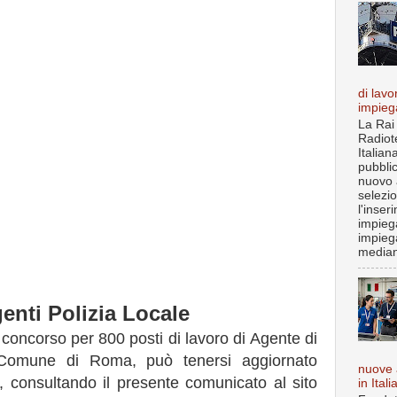
di lavo
impieg
La Rai
Radiot
Italian
pubbli
nuovo 
selezi
l'inser
impiega
impieg
median
enti Polizia Locale
 concorso per 800 posti di lavoro di Agente di
l Comune di Roma, può tenersi aggiornato
nuove 
, consultando il presente comunicato al sito
in Itali