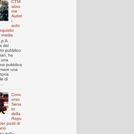
CTM
assu
me
Autist
i
auto
equisito
a media
p.A. ,
a del
rto pubblico
iari, ha
o una
one pubblica
rmare una
toria
le di
..
Conc
orso
Sena
to
della
Repu
per posti di
ario
to della