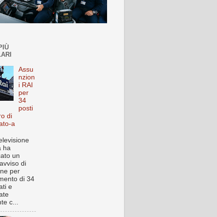
PIÙ
ARI
Assu
nzion
i RAI
per
34
posti
ro di
ato-a
elevisione
a ha
cato un
avviso di
one per
imento di 34
ti e
ate
te c...