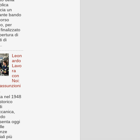
lica
cia un
ante bando
corso
co, per
finalizzato
pertura di
i di
..
Leon
ardo
Lavo
ra
con
Noi:
assunzioni
a
a nel 1948
storico
i
canica,
rdo
senta oggi
lle
enze
iali più