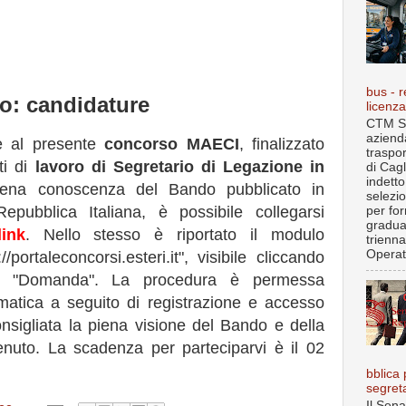
bus - r
io: candidature
licenz
CTM S.
aziend
ne al presente
concorso MAECI
, finalizzato
traspo
ti di
lavoro di Segretario di Legazione in
di Cagl
indett
ena conoscenza del Bando pubblicato in
selezi
Repubblica Italiana, è possibile collegarsi
per fo
gradua
link
. Nello stesso è riportato il modulo
trienna
Operat.
//portaleconcorsi.esteri.it", visibile cliccando
ne "Domanda". La procedura è permessa
matica a seguito di registrazione e accesso
nsigliata la piena visione del Bando e della
enuto. La scadenza per parteciparvi è il 02
bblica 
segret
Il Sena