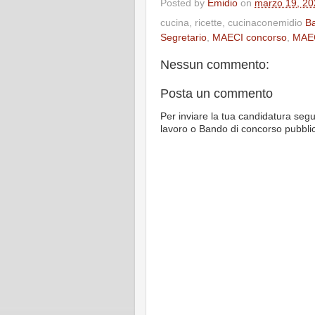
Posted by
Emidio
on
marzo 19, 20
cucina, ricette, cucinaconemidio
Ba
Segretario
,
MAECI concorso
,
MAEC
Nessun commento:
Posta un commento
Per inviare la tua candidatura segu
lavoro o Bando di concorso pubbli