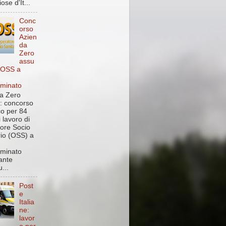
ose d'It...
Conc
orso
Azien
da
Zero
assu
 OSS a
rminato
a Zero
: concorso
co per 84
i lavoro di
ore Socio
rio (OSS) a
rminato
ante
...
Post
e
Italia
ne:
lavor