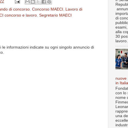
22
Repubb
annun
ndo di concorso
,
Concorso MAECI
,
Lavoro di
import
I concorso e lavoro
,
Segretario MAECI
di con
pubbli
esami, 
alla co
30 post
lavoro.
i le informazioni indicate su ogni singolo annuncio di
co.
nuove 
in Itali
Fondat
con lo 
nome d
Finmec
Leona
rappre
una de
eccell
industr