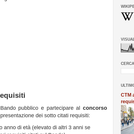
WIKIP
VISUA
CERCA
ULTIM
quisiti
CTM a
requi
 Bando pubblico e partecipare al
concorso
presentazione dei sotto citati requisiti:
 anno di età (elevato di altri 3 anni se