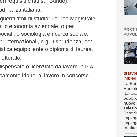
ri requisiti citati sul Bando).
adinanza italiana.
uenti titoli di studio: Laurea Magistrale
a, o economia aziendale, o per
POST 
sociali, o sociologia e ricerca sociale,
POPOL
ni internazionali, o giurisprudenza, ecc.
stica equipollente o diploma di laurea.
elettorato.
dispensato o licenziato da lavoro in P.A.
di lavo
icamente idonei al lavoro in concorso.
impieg
La Rai
Radiot
Italian
pubbli
nuovo 
selezi
l'inser
impiega
impieg
median