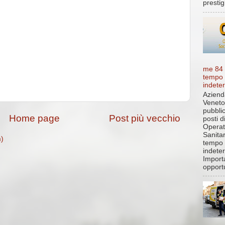
prestigi
me 84
tempo
indete
Aziend
Veneto
pubbli
Home page
Post più vecchio
posti d
Operat
Sanita
m)
tempo
indete
Import
opportu