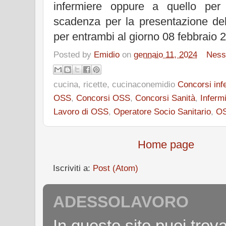
infermiere oppure a quello pe
scadenza per la presentazione del
per entrambi al giorno 08 febbraio 
Posted by
Emidio
on
gennaio 11, 2024
Ness
cucina, ricette, cucinaconemidio
Concorsi inf
OSS
,
Concorsi OSS
,
Concorsi Sanità
,
Inferm
Lavoro di OSS
,
Operatore Socio Sanitario
,
O
Home page
Iscriviti a:
Post (Atom)
ADESSOLAVORO
In questo sito puoi tro