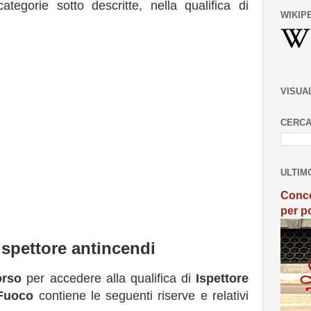
tegorie sotto descritte, nella qualifica di
WIKIP
VISUA
CERCA
ULTIM
Conco
per po
 Ispettore antincendi
orso
per accedere alla qualifica di
Ispettore
 Fuoco
contiene le seguenti riserve e relativi