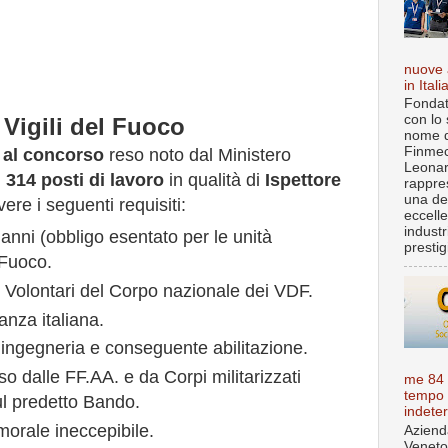
nuove 
in Itali
Fondat
con lo 
Vigili del Fuoco
nome d
Finmec
 al concorso
reso noto dal Ministero
Leona
i
314 posti di lavoro
in qualità di
Ispettore
rappre
una de
ere i seguenti requisiti:
eccell
industr
anni (obbligo esentato per le unità
prestigi
 Fuoco.
 i Volontari del Corpo nazionale dei VDF.
anza italiana.
o ingegneria e conseguente abilitazione.
o dalle FF.AA. e da Corpi militarizzati
me 84
tempo
sul predetto Bando.
indete
orale ineccepibile.
Aziend
Veneto