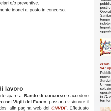
lari e/o preventive.
pubbli
posti d
mente idonei al posto in concorso.
Operat
Sanita
tempo
indete
Import
opportu
ersale
947 op
Pubblic
nuovo 
Servizi
Univer
di lavoro
selezi
operato
rtecipare al
Bando di concorso
e accedere
in 71 p
territo
ro nei Vigili del Fuoco
, possono visionare il
dosi alla pagina web del
CNVDF
. Effettuato