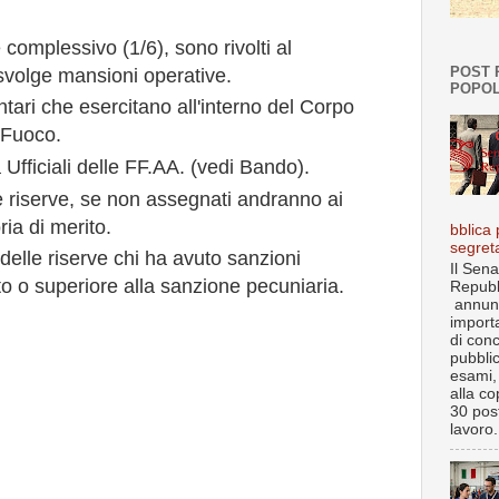
e complessivo (1/6), sono rivolti al
POST 
svolge mansioni operative.
POPOL
ntari che esercitano all'interno del Corpo
l Fuoco.
a Ufficiali delle FF.AA. (vedi Bando).
lle riserve, se non assegnati andranno ai
ria di merito.
bblica 
segret
elle riserve chi ha avuto sanzioni
Il Sena
ito o superiore alla sanzione pecuniaria.
Repubb
annun
import
di con
pubbli
esami, 
alla co
30 post
lavoro.