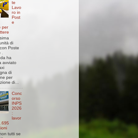
te
Lavo
ro in
Post
e
e per
ttere
sima
nità di
 con Poste
 .
nda ha
 avviato
xi
gna di
one per
zione di...
Conc
orso
INPS
2026
:
lavor
1.695
ioni
on tutti se