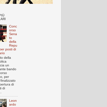
PIÙ
ARI
Conc
orso
Sena
to
della
Repu
per posti di
ario
to della
lica
cia un
ante bando
corso
co, per
finalizzato
pertura di
i di
..
Leon
ardo