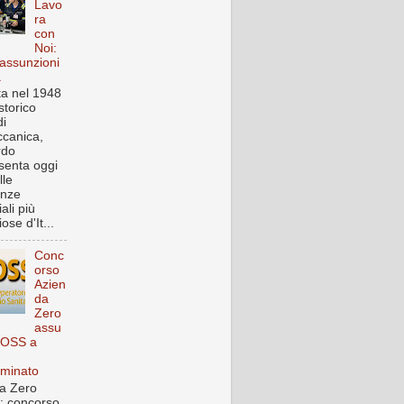
Lavo
ra
con
Noi:
assunzioni
a
a nel 1948
storico
i
canica,
rdo
senta oggi
lle
enze
iali più
ose d'It...
Conc
orso
Azien
da
Zero
assu
 OSS a
rminato
a Zero
: concorso