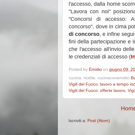
l'accesso, dalla home scorr
"Lavora con noi" posizion
"Concorsi di accesso: A
concorso", dove in cima pot
di concorso
, e infine segu
fini della partecipazione e 
che l'accesso all'invio dell
le credenziali di accesso (
I
Posted by
Emidio
on
giugno 09, 2
cucina, ricette, cucinaconemidio
Ba
Vigili del Fuoco
,
lavoro a tempo in
Vigili del Fuoco
,
offerte lavoro
,
Vigi
Home
Iscriviti a:
Post (Atom)