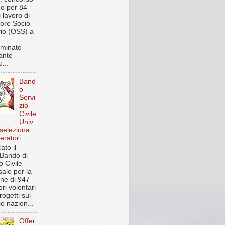
co per 84
i lavoro di
ore Socio
rio (OSS) a
rminato
ante
...
Band
o
Servi
zio
Civile
Univ
 seleziona
eratori
ato il
Bando di
o Civile
sale per la
one di 947
ri volontari
rogetti sul
rio nazion...
Offer