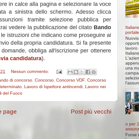
ere in calce alla pagina e selezionare la voce
ata a sinistra dello schermo. Adesso clicca
ssunzioni tramite selezione pubblica per
rai vedere la pubblicazione del citato
Bando
Italian
portale
i le istruzioni che indicano come proseguire ai
Nuovis
invio della propria candidatura. Si fa presente
opportu
lavoro
e domande, obbliga all'iscrizione per ottenere
Italiane
nvia candidatura
).
L'azie
appena
una ma
021
Nessun commento:
campa
selezi
ndo di concorso
,
Concorso
,
Concorso VDF
,
Concorso
l'assun
determinato
,
Lavoro di Ispettore antincendi
,
Lavoro nei
li del Fuoco
 page
Post più vecchi
o per 
assunz
Forse n