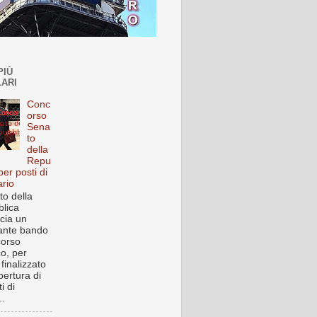
PIÙ
ARI
Conc
orso
Sena
to
della
Repu
per posti di
ario
to della
lica
cia un
ante bando
corso
co, per
finalizzato
pertura di
i di
..