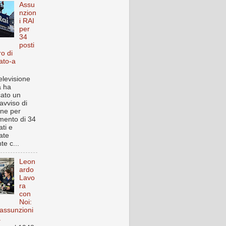
Assu
nzion
i RAI
per
34
posti
ro di
ato-a
elevisione
a ha
cato un
avviso di
one per
imento di 34
ti e
ate
te c...
Leon
ardo
Lavo
ra
con
Noi:
assunzioni
a