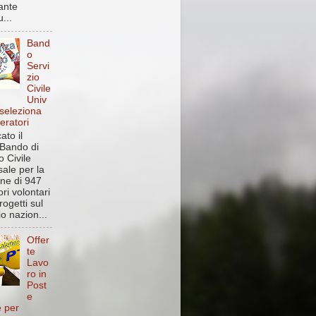
ante
...
Band
o
Servi
zio
Civile
Univ
 seleziona
eratori
ato il
Bando di
o Civile
sale per la
one di 947
ri volontari
rogetti sul
rio nazion...
Offer
te
Lavo
ro in
Post
e
e per