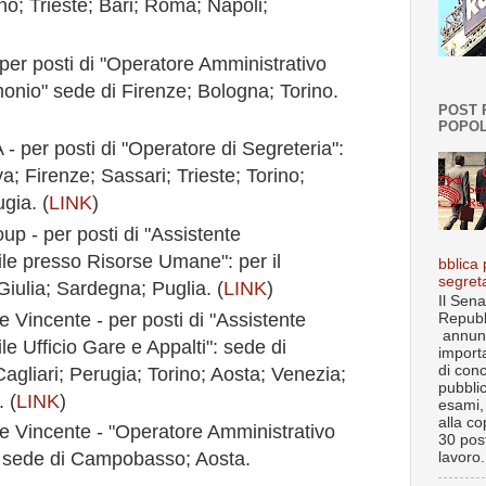
o; Trieste; Bari; Roma; Napoli;
per posti di "Operatore Amministrativo
monio" sede di Firenze; Bologna; Torino.
POST 
POPOL
- per posti di "Operatore di Segreteria":
; Firenze; Sassari; Trieste; Torino;
gia. (
LINK
)
up - per posti di "Assistente
le presso Risorse Umane": per il
bblica 
segret
Giulia; Sardegna; Puglia. (
LINK
)
Il Sena
 Vincente - per posti di "Assistente
Repubb
annun
e Ufficio Gare e Appalti": sede di
import
di con
agliari; Perugia; Torino; Aosta; Venezia;
pubbli
 (
LINK
)
esami, 
alla co
e Vincente - "Operatore Amministrativo
30 post
": sede di Campobasso; Aosta.
lavoro.