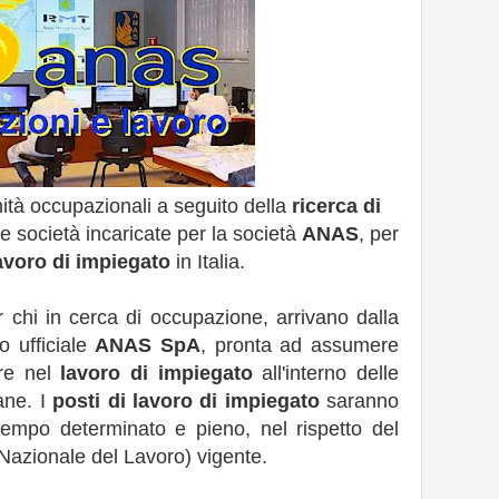
ità occupazionali a seguito della
ricerca di
re società incaricate per la società
ANAS
, per
lavoro di impiegato
in Italia.
r chi in cerca di occupazione, arrivano dalla
o ufficiale
ANAS SpA
, pronta ad assumere
ire nel
lavoro di impiegato
all'interno delle
iane. I
posti di lavoro di impiegato
saranno
tempo determinato e pieno, nel rispetto del
Nazionale del Lavoro) vigente.