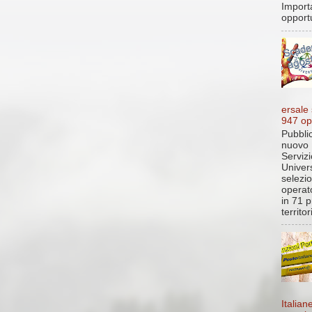
Import
opportu
ersale
947 op
Pubblic
nuovo 
Servizi
Univer
selezi
operato
in 71 p
territo
Italian