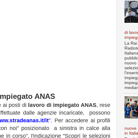
di lavo
impieg
La Rai
Radiot
Italian
pubbli
nuovo 
selezi
l'inser
impiega
impieg
median
 impiegato ANAS
 ai posti di
lavoro di impiegato ANAS
, rese
 effettuate dalle agenzie incaricate, possono
www.stradeanas.it/it
". Per accedere ai profili
 con noi" posizionato a sinistra in calce alla
nuove 
in Itali
e in corso", l'indicazione "Scopri le selezioni