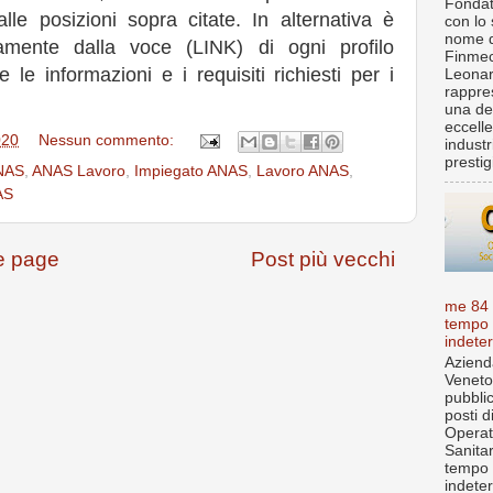
Fondat
lle posizioni sopra citate. In alternativa è
con lo 
nome d
tamente dalla voce (LINK) di ogni profilo
Finmec
 le informazioni e i requisiti richiesti per i
Leona
rappre
una de
eccell
020
Nessun commento:
industr
prestigi
NAS
,
ANAS Lavoro
,
Impiegato ANAS
,
Lavoro ANAS
,
AS
 page
Post più vecchi
me 84
tempo
indete
Aziend
Veneto
pubbli
posti d
Operat
Sanita
tempo
indete