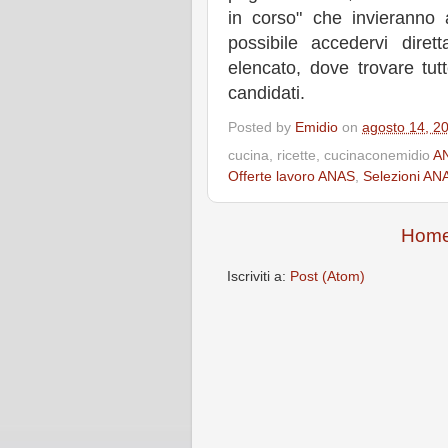
in corso" che invieranno a
possibile accedervi diret
elencato, dove trovare tutte
candidati.
Posted by
Emidio
on
agosto 14, 2
cucina, ricette, cucinaconemidio
A
Offerte lavoro ANAS
,
Selezioni AN
Home
Iscriviti a:
Post (Atom)