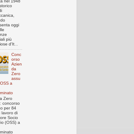
a nel 1948
storico
i
canica,
rdo
senta oggi
lle
enze
iali più
ose d'It...
Conc
orso
Azien
da
Zero
assu
 OSS a
rminato
a Zero
: concorso
co per 84
i lavoro di
ore Socio
rio (OSS) a
rminato