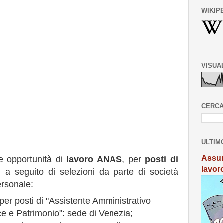
WIKIP
VISUA
CERCA
ULTIM
Assun
e opportunità di
lavoro ANAS
, per
posti di
lavor
li a seguito di selezioni da parte di società
ersonale:
per posti di "Assistente Amministrativo
ce e Patrimonio": sede di Venezia;