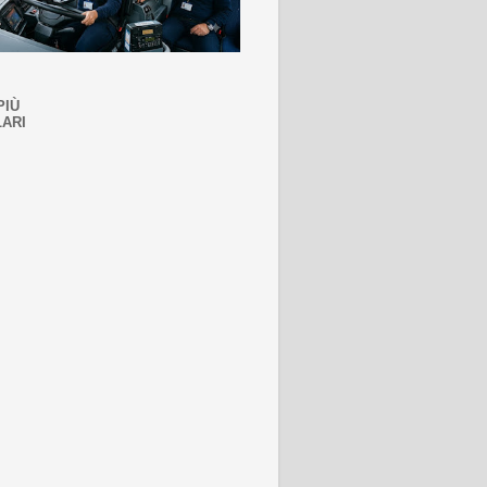
PIÙ
ARI