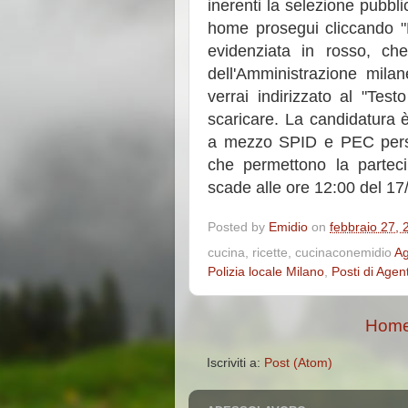
inerenti la selezione pubbli
home prosegui cliccando "B
evidenziata in rosso, che
dell'Amministrazione mila
verrai indirizzato al "Tes
scaricare. La candidatura 
a mezzo SPID e PEC person
che permettono la partec
scade alle ore 12:00 del 17
Posted by
Emidio
on
febbraio 27, 
cucina, ricette, cucinaconemidio
Ag
Polizia locale Milano
,
Posti di Agent
Home
Iscriviti a:
Post (Atom)