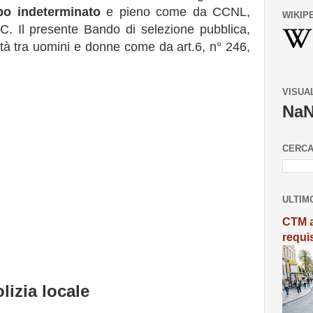
po indeterminato
e pieno come da CCNL,
WIKIP
 C. Il presente Bando di selezione pubblica,
ità tra uomini e donne come da art.6, n° 246,
VISUA
Na
CERCA
ULTIM
CTM a
requi
lizia locale