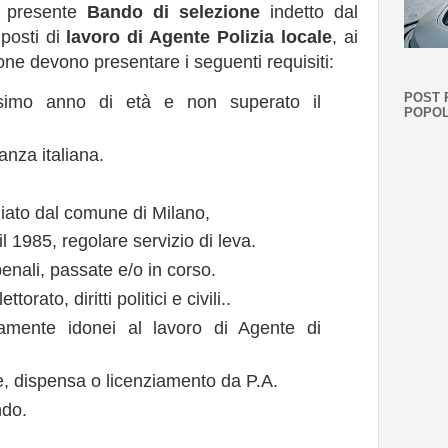
l presente
Bando di selezione
indetto dal
posti di
lavoro di Agente Polizia locale
, ai
ione devono presentare i seguenti requisiti:
POST 
simo anno di età e non superato il
POPOL
anza italiana.
ziato dal comune di Milano,
il 1985, regolare servizio di leva.
nali, passate e/o in corso.
ttorato, diritti politici e civili..
camente idonei al lavoro di Agente di
e, dispensa o licenziamento da P.A.
ndo.