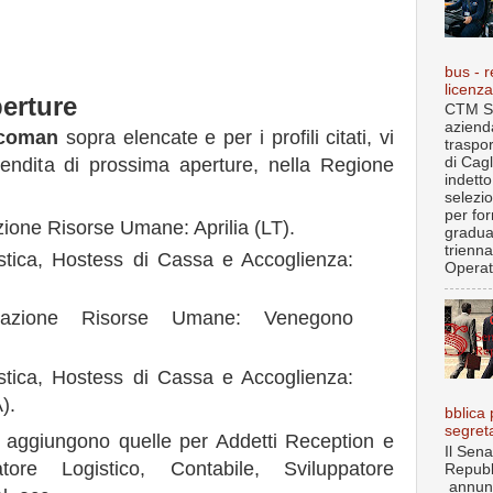
bus - r
licenz
erture
CTM S.
aziend
icoman
sopra elencate e per i profili citati, vi
traspo
 vendita di prossima aperture, nella Regione
di Cagl
indett
selezi
per fo
ione Risorse Umane: Aprilia (LT).
gradua
trienna
istica, Hostess di Cassa e Accoglienza:
Operat.
trazione Risorse Umane: Venegono
istica, Hostess di Cassa e Accoglienza:
).
bblica 
segret
 aggiungono quelle per Addetti Reception e
Il Sena
atore Logistico, Contabile, Sviluppatore
Repubb
annun