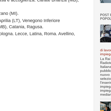
ssa e accoglienza: Carate Brianza (MB),
ano (MI).
POST 
POPOL
prilia (LT), Venegono Inferiore
MB), Catania, Ragusa.
Bologna. Lecce, Latina, Roma. Avellino,
di lavo
impieg
La Rai
Radiot
Italian
pubbli
nuovo 
selezi
l'inser
impiega
impieg
median