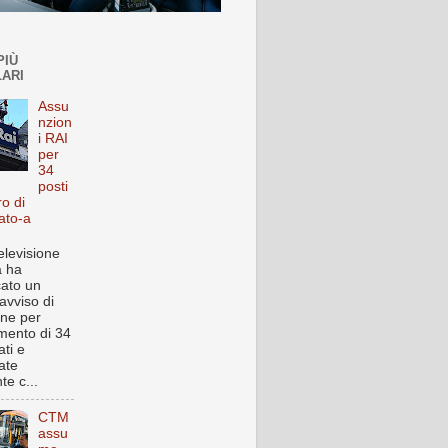
PIÙ
ARI
Assu
nzion
i RAI
per
34
posti
ro di
ato-a
elevisione
a ha
cato un
avviso di
one per
imento di 34
ti e
ate
te c...
CTM
assu