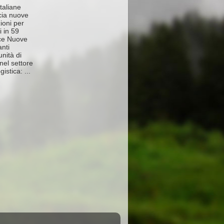
taliane
ia nuove
ioni per
i in 59
ce Nuove
anti
nità di
nel settore
gistica: ...