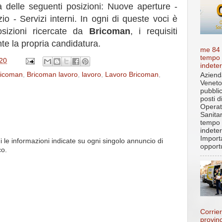
a delle seguenti posizioni: Nuove aperture -
 - Servizi interni. In ogni di queste voci è
osizioni ricercate da
Bricoman
, i requisiti
nte la propria candidatura.
me 84
tempo
20
indete
ricoman
,
Bricoman lavoro
,
lavoro
,
Lavoro Bricoman
,
Aziend
Veneto
pubbli
posti d
Operat
Sanita
tempo
indete
Import
i le informazioni indicate su ogni singolo annuncio di
opportu
co.
Corrier
provin