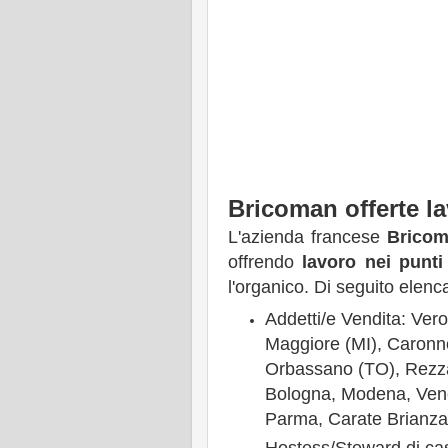
Bricoman offerte l
L'azienda francese
Brico
offrendo
lavoro nei punti 
l'organico. Di seguito elencat
Addetti/e Vendita: Ver
Maggiore (MI), Caronno
Orbassano (TO), Rezzat
Bologna, Modena, Vene
Parma,
Carate Brianza