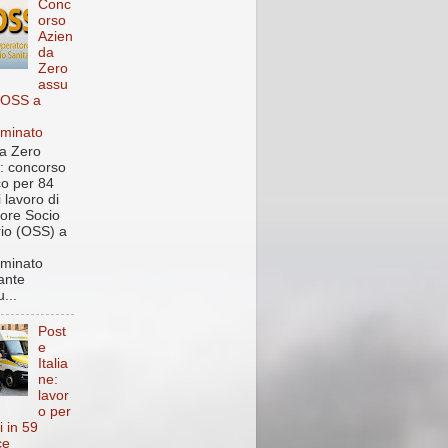
Conc
orso
Azien
da
Zero
assu
 OSS a
rminato
a Zero
: concorso
co per 84
i lavoro di
ore Socio
rio (OSS) a
rminato
ante
...
Post
e
Italia
ne:
lavor
o per
i in 59
ce