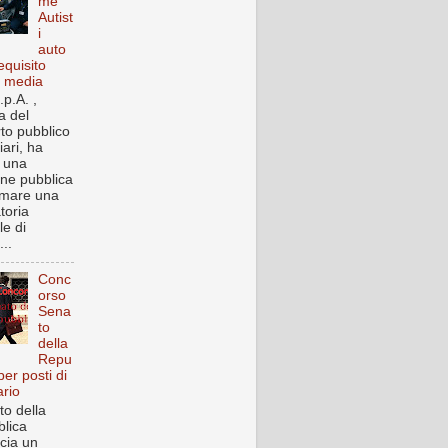
me
Autist
i
auto
equisito
a media
p.A. ,
a del
rto pubblico
iari, ha
o una
one pubblica
rmare una
toria
le di
..
Conc
orso
Sena
to
della
Repu
per posti di
ario
to della
lica
cia un