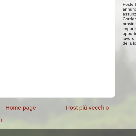
Poste I
annunc
assunz
Corrier
provin
import
opportu
lavoro 
della lo
Home page
Post più vecchio
m)