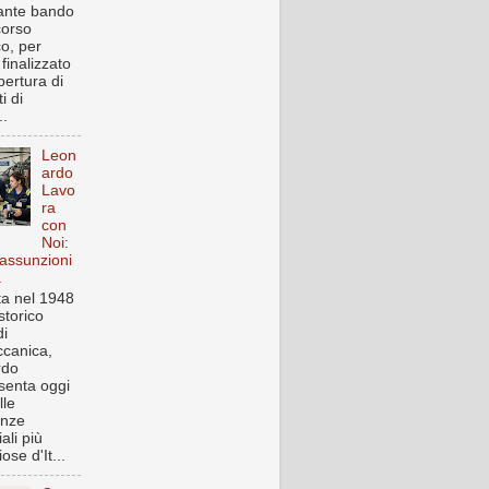
ante bando
corso
co, per
finalizzato
pertura di
i di
..
Leon
ardo
Lavo
ra
con
Noi:
assunzioni
a
a nel 1948
storico
i
canica,
rdo
senta oggi
lle
enze
iali più
ose d'It...