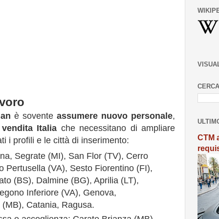
WIKIP
VISUA
CERCA
avoro
man
è sovente
assumere nuovo personale
,
ULTIM
vendita Italia
che necessitano di ampliare
CTM a
i i profili e le città di inserimento:
requi
ona, Segrate (MI), San Flor (TV), Cerro
 Pertusella (VA), Sesto Fiorentino (FI),
o (BS), Dalmine (BG), Aprilia (LT),
gono Inferiore (VA), Genova,
 (MB), Catania, Ragusa.