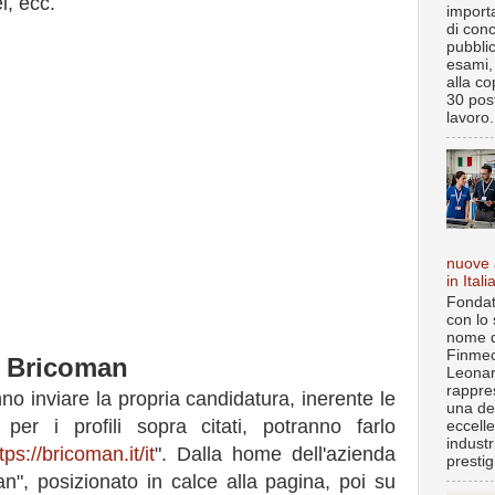
, ecc.
import
di con
pubbli
esami, 
alla co
30 post
lavoro.
nuove 
in Itali
Fondat
con lo 
nome d
Finmec
o Bricoman
Leona
rappre
no inviare la propria candidatura, inerente le
una de
per i profili sopra citati, potranno farlo
eccell
industr
tps://bricoman.it/it
". Dalla home dell'azienda
prestigi
n", posizionato in calce alla pagina, poi su