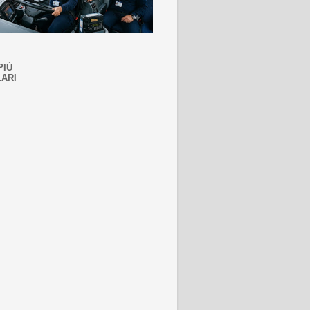
PIÙ
ARI