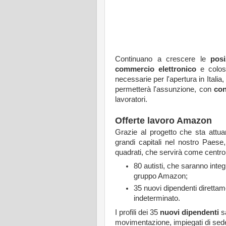
Continuano a crescere le
pos
commercio elettronico
e coloss
necessarie per l'apertura in Ital
permetterà l'assunzione, con
con
lavoratori.
Offerte lavoro Amazon
Grazie al progetto che sta attu
grandi capitali nel nostro Paese
quadrati, che servirà come centro d
80 autisti, che saranno integ
gruppo Amazon;
35 nuovi dipendenti diretta
indeterminato.
I profili dei 35
nuovi dipendenti
sa
movimentazione, impiegati di sede