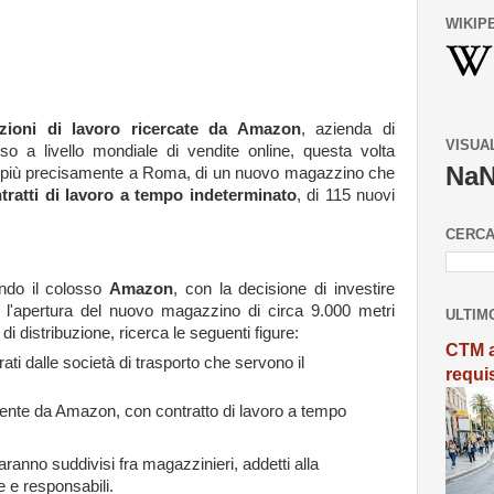
WIKIP
izioni di lavoro ricercate da Amazon
, azienda di
VISUA
o a livello mondiale di vendite online, questa volta
Na
ia, più precisamente a Roma, di un nuovo magazzino che
tratti di lavoro a tempo indeterminato
, di 115 nuovi
CERCA
ando il colosso
Amazon
, con la decisione di investire
, l'apertura del nuovo magazzino di circa 9.000 metri
ULTIM
i distribuzione, ricerca le seguenti figure:
CTM a
rati dalle società di trasporto che servono il
requi
mente da Amazon, con contratto di lavoro a tempo
ranno suddivisi fra magazzinieri, addetti alla
 e responsabili.