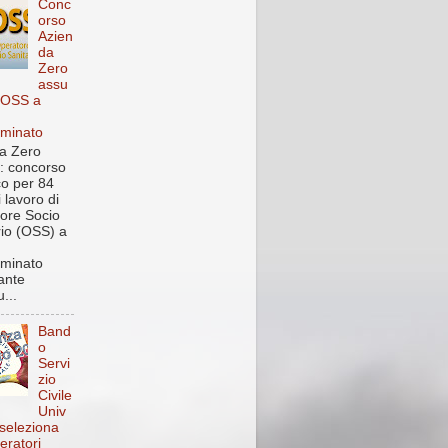
Conc
orso
Azien
da
Zero
assu
 OSS a
rminato
a Zero
: concorso
co per 84
i lavoro di
ore Socio
rio (OSS) a
rminato
ante
...
Band
o
Servi
zio
Civile
Univ
 seleziona
eratori