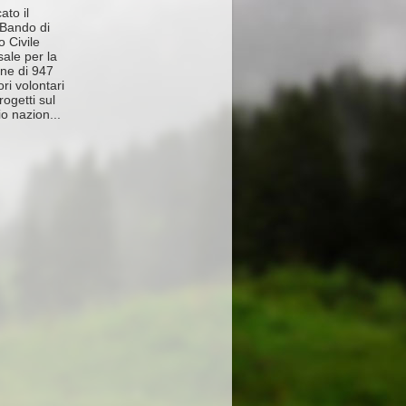
ato il
Bando di
o Civile
sale per la
one di 947
ri volontari
rogetti sul
rio nazion...