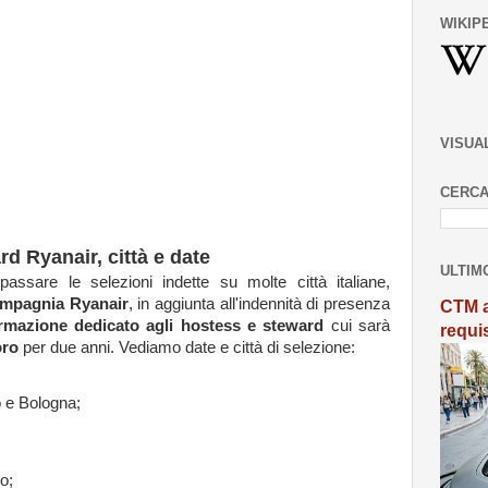
WIKIP
VISUA
CERCA
d Ryanair, città e date
ULTIM
ssare le selezioni indette su molte città italiane,
ompagnia Ryanair
, in aggiunta all'indennità di presenza
CTM a
ormazione dedicato agli hostess e steward
cui sarà
requi
oro
per due anni. Vediamo date e città di selezione:
 e Bologna;
o;