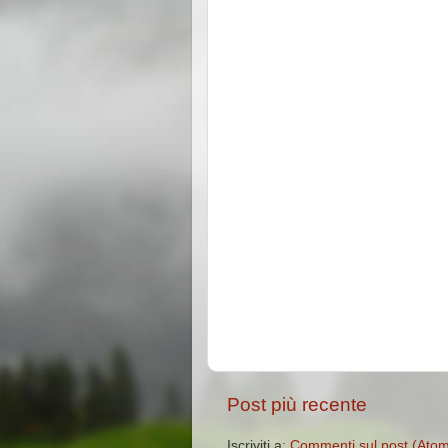
Post più recente
Iscriviti a:
Commenti sul post (Ato