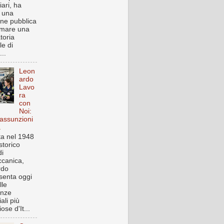
iari, ha
o una
one pubblica
rmare una
toria
le di
..
Leon
ardo
Lavo
ra
con
Noi:
assunzioni
a
a nel 1948
storico
i
canica,
rdo
senta oggi
lle
enze
iali più
ose d'It...