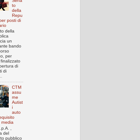
Sena
to
della
Repu
per posti di
ario
to della
lica
cia un
ante bando
corso
co, per
finalizzato
pertura di
i di
..
CTM
assu
me
Autist
i
auto
equisito
a media
p.A. ,
a del
rto pubblico