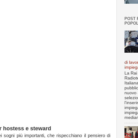
POST 
POPOL
di lavo
impieg
La Rai
Radiot
Italian
pubbli
nuovo 
selezi
l'inser
impiega
impieg
median
er hostess e steward
 sogni più importanti, che rispecchiano il pensiero di