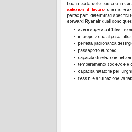
buona parte delle persone in cerc
selezioni di lavoro
, che molte az
partecipanti determinati specifici
steward Ryanair
quali sono questi
avere superato il 18esimo an
in proporzione al peso, alt
perfetta padronanza dell'ingl
passaporto europeo;
capacità di relazione nel serv
temperamento socievole e c
capacità natatorie per lunghi t
flessibile a turnazione variab