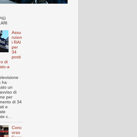
PIÙ
ARI
Assu
nzion
i RAI
per
34
posti
ro di
ato-a
elevisione
a ha
cato un
avviso di
one per
imento di 34
ti e
ate
te c...
Conc
orso