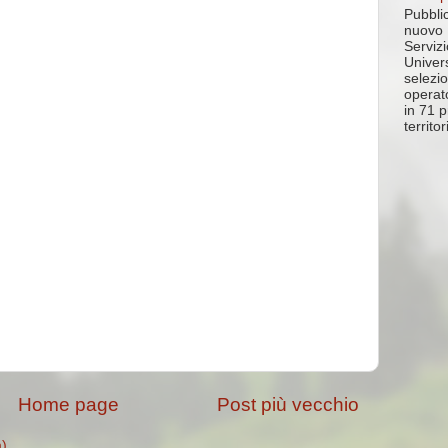
Pubblic
nuovo 
Servizi
Univer
selezi
operato
in 71 p
territo
Home page
Post più vecchio
m)