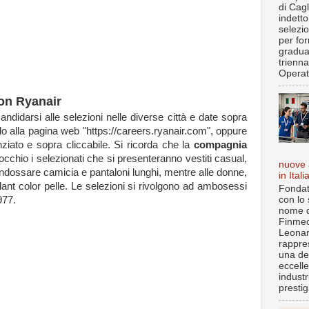
di Cagl
indett
selezi
per fo
gradua
trienna
Operat.
con Ryanair
andidarsi alle selezioni nelle diverse città e date sopra
o alla pagina web "https://careers.ryanair.com", oppure
ziato e sopra cliccabile. Si ricorda che la
compagnia
cchio i selezionati che si presenteranno vestiti casual,
nuove 
 indossare camicia e pantaloni lunghi, mentre alle donne,
in Itali
lant color pelle. Le selezioni si rivolgono ad ambosessi
Fondat
con lo 
977.
nome d
Finmec
Leona
rappre
una de
eccell
industr
prestigi