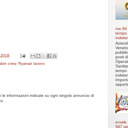
me 84
tempo
indete
Aziend
Veneto
pubbli
 2018
posti d
Operat
bin crew
,
Ryanair lavoro
Sanita
tempo
indete
Import
opportu
i le informazioni indicate su ogni singolo annuncio di
co.
ersale
947 op