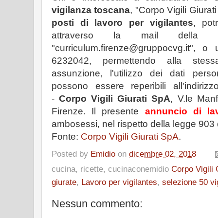
vigilanza toscana
, "Corpo Vigili Giura
posti di lavoro per vigilantes
, pot
attraverso la mail della s
"curriculum.firenze@gruppocvg.it", o
6232042, permettendo alla stessa,
assunzione, l'utilizzo dei dati perso
possono essere reperibili all'indiriz
-
Corpo Vigili Giurati SpA
, V.le Man
Firenze. Il presente
annuncio di la
ambosessi, nel rispetto della legge 903
Fonte:
Corpo Vigili Giurati SpA
.
Posted by
Emidio
on
dicembre 02, 2018
cucina, ricette, cucinaconemidio
Corpo Vigili 
giurate
,
Lavoro per vigilantes
,
selezione 50 vi
Nessun commento: