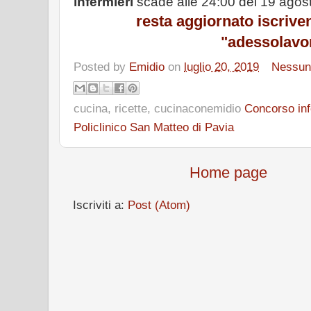
infermieri
scade alle 24:00 del 19 agos
resta aggiornato
iscrive
"adessolavo
Posted by
Emidio
on
luglio 20, 2019
Nessun
cucina, ricette, cucinaconemidio
Concorso inf
Policlinico San Matteo di Pavia
Home page
Iscriviti a:
Post (Atom)