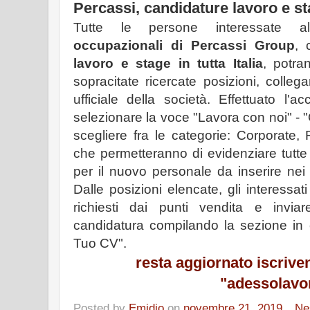
Percassi, candidature lavoro e s
Tutte le persone interessate 
occupazionali di Percassi Group
, 
lavoro e stage in tutta Italia
, potra
sopracitate ricercate posizioni, colle
ufficiale della società. Effettuato l'a
selezionare la voce "Lavora con noi" - "
scegliere fra le categorie: Corporate
che permetteranno di evidenziare tutte
per il nuovo personale da inserire nei
Dalle posizioni elencate, gli interessat
richiesti dai punti vendita e inviar
candidatura compilando la sezione in ca
Tuo CV".
resta aggiornato
iscrive
"adessolavo
Posted by
Emidio
on
novembre 21, 2019
Ne