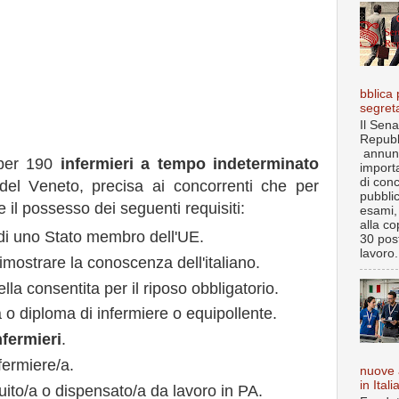
bblica 
segret
Il Sena
Repubb
annun
er 190
infermieri a tempo indeterminato
import
di con
 del Veneto, precisa ai concorrenti che per
pubbli
e il possesso dei seguenti requisiti:
esami, 
alla co
o di uno Stato membro dell'UE.
30 post
lavoro.
dimostrare la conoscenza dell'italiano.
lla consentita per il riposo obbligatorio.
a o diploma di infermiere o equipollente.
nfermieri
.
fermiere/a.
nuove 
in Itali
uito/a o dispensato/a da lavoro in PA.