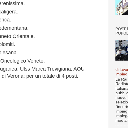
erenissima.
caligera.
erica.
 Pedemontana.
POST 
POPOL
eneto Orientale.
lomiti.
olesana.
to Oncologico Veneto.
 Euganea; Ulss Marca Trevigiana; AOU
di lavo
impieg
i Verona; per un totale di 4 posti.
La Rai
Radiot
Italian
pubbli
nuovo 
selezi
l'inser
impiega
impieg
median