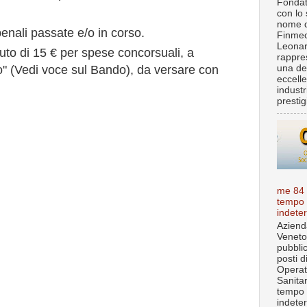
Fondat
con lo 
nome d
nali passate e/o in corso.
Finmec
Leona
uto di 15 € per spese concorsuali, a
rappre
una de
o" (Vedi voce sul Bando), da versare con
eccell
industr
prestigi
me 84
tempo
indete
Aziend
Veneto
pubbli
posti d
Operat
Sanita
tempo
indete