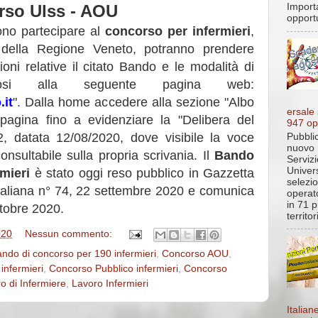
rso Ulss - AOU
Import
opportu
ono partecipare al
concorso per infermieri
,
 della Regione Veneto, potranno prendere
ioni relative il citato Bando e le modalità di
andosi alla seguente pagina web:
.it
". Dalla home accedere alla sezione "Albo
ersale
 pagina fino a evidenziare la "Delibera del
947 op
2, datata 12/08/2020, dove visibile la voce
Pubblic
nuovo 
onsultabile sulla propria scrivania. Il
Bando
Servizi
Univer
mieri
è stato oggi reso pubblico in Gazzetta
selezi
Italiana n° 74, 22 settembre 2020 e comunica
operato
in 71 p
ttobre 2020.
territo
020
Nessun commento:
ndo di concorso per 190 infermieri
,
Concorso AOU
,
infermieri
,
Concorso Pubblico infermieri
,
Concorso
o di Infermiere
,
Lavoro Infermieri
Italian