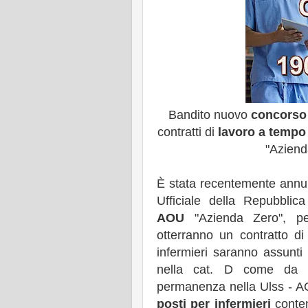
Bandito nuovo
concorso 
contratti di
lavoro a tempo
"Aziend
È stata recentemente annun
Ufficiale della Repubblic
AOU
"Azienda Zero", 
otterranno un contratto d
infermieri saranno assunti
nella cat. D come da 
permanenza nella Ulss - A
posti per infermieri
conten