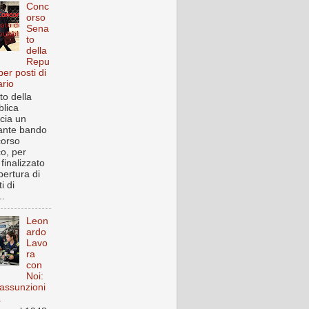
Conc
orso
Sena
to
della
Repu
per posti di
ario
to della
lica
cia un
ante bando
corso
co, per
finalizzato
pertura di
i di
..
Leon
ardo
Lavo
ra
con
Noi:
assunzioni
a