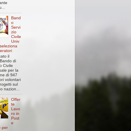
ante
...
Band
o
Servi
zio
Civile
Univ
 seleziona
eratori
ato il
Bando di
o Civile
sale per la
one di 947
ri volontari
rogetti sul
rio nazion...
Offer
te
Lavo
ro in
Post
e
e per