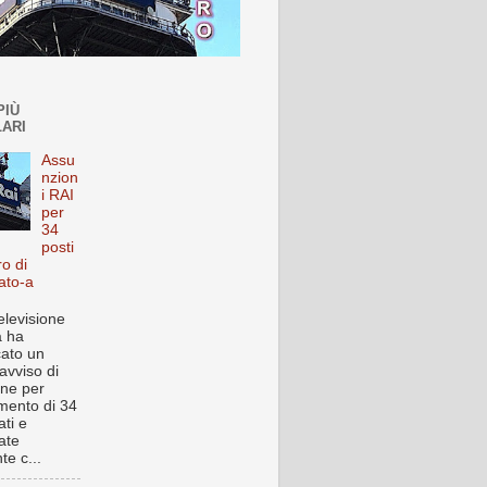
PIÙ
ARI
Assu
nzion
i RAI
per
34
posti
ro di
ato-a
elevisione
a ha
cato un
avviso di
one per
imento di 34
ti e
ate
te c...