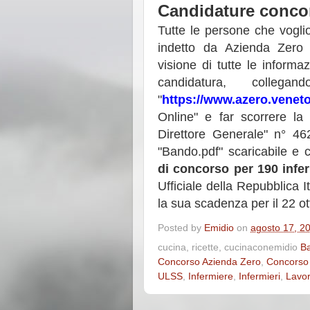
Candidature conco
Tutte le persone che vogli
indetto da Azienda Zero
visione di tutte le informaz
candidatura, colleg
"
https://www.azero.veneto
Online" e far scorrere la
Direttore Generale" n° 46
"Bando.pdf" scaricabile e c
di concorso per 190 infer
Ufficiale della Repubblica 
la sua scadenza per il 22 o
Posted by
Emidio
on
agosto 17, 2
cucina, ricette, cucinaconemidio
Ba
Concorso Azienda Zero
,
Concorso 
ULSS
,
Infermiere
,
Infermieri
,
Lavor