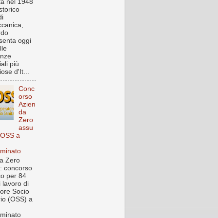
a nel 1948
storico
i
canica,
rdo
senta oggi
lle
enze
iali più
ose d'It...
Conc
orso
Azien
da
Zero
assu
 OSS a
rminato
a Zero
: concorso
co per 84
i lavoro di
ore Socio
rio (OSS) a
rminato