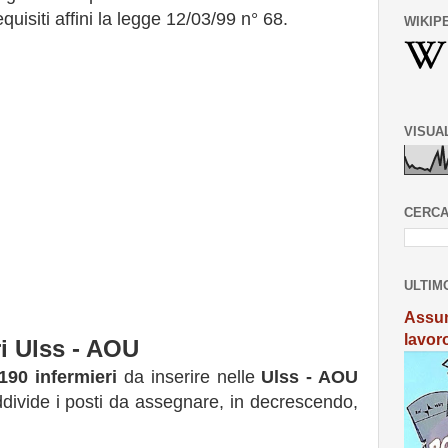
uisiti affini la legge 12/03/99 n° 68.
WIKIP
VISUA
CERCA
ULTIM
Assun
lavor
i Ulss - AOU
190 infermieri
da inserire nelle
Ulss - AOU
ddivide i posti da assegnare, in decrescendo,
: