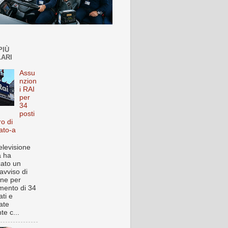
PIÙ
ARI
Assu
nzion
i RAI
per
34
posti
ro di
ato-a
elevisione
a ha
cato un
avviso di
one per
imento di 34
ti e
ate
te c...