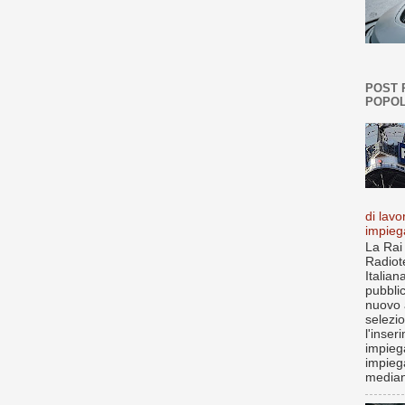
POST 
POPOL
di lavo
impieg
La Rai
Radiot
Italian
pubbli
nuovo 
selezi
l'inser
impiega
impieg
median