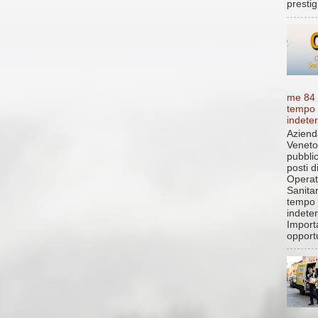
prestigi
me 84
tempo
indete
Aziend
Veneto
pubbli
posti d
Operat
Sanita
tempo
indete
Import
opportu