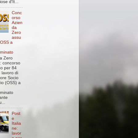
ose d'It...
Conc
orso
Azien
da
Zero
assu
 OSS a
rminato
a Zero
: concorso
co per 84
i lavoro di
ore Socio
rio (OSS) a
rminato
ante
...
Post
e
Italia
ne:
lavor