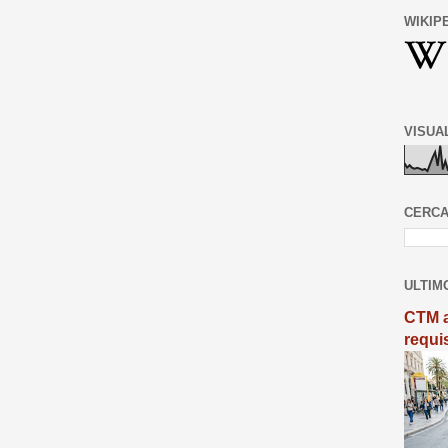
WIKIP
VISUA
CERCA
ULTIM
CTM a
requi