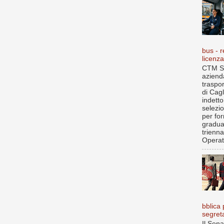
bus - r
licenz
CTM S.
aziend
traspo
di Cagl
indett
selezi
per fo
gradua
trienna
Operat.
bblica 
segret
Il Sena