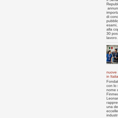
Repubb
annun
import
di con
pubbli
esami, 
alla co
30 post
lavoro.
nuove 
in Itali
Fondat
con lo 
nome d
Finmec
Leona
rappre
una de
eccell
industr