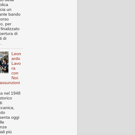
lica
cia un
ante bando
corso
co, per
finalizzato
pertura di
i di
..
Leon
ardo
Lavo
ra
con
Noi:
assunzioni
a
a nel 1948
storico
i
canica,
rdo
senta oggi
lle
enze
iali più