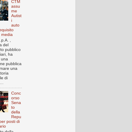
CTM
assu
me
Autist
i
auto
equisito
a media
p.A. ,
a del
rto pubblico
iari, ha
o una
one pubblica
rmare una
toria
le di
..
Conc
orso
Sena
to
della
Repu
per posti di
ario
to della