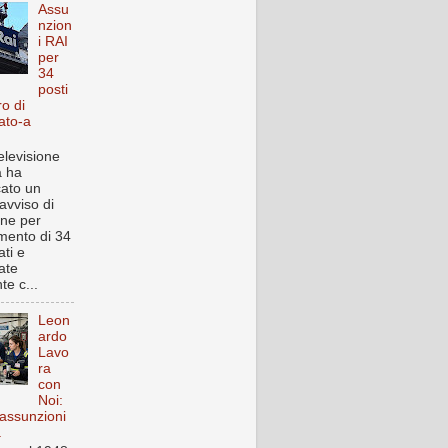
Assu
nzion
i RAI
per
34
posti
ro di
ato-a
elevisione
a ha
cato un
avviso di
one per
imento di 34
ti e
ate
te c...
Leon
ardo
Lavo
ra
con
Noi:
assunzioni
a