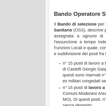
Bando Operatore S
Il
Bando di selezione
per l
Sanitario
(OSS), descrive p
assegnata a ognuno di e
l'assunzione a tempo ind
Funzioni Locali e quale, co
e suddivisione dei posti fra
n° 15 posti di lavoro 
di Castelli Giorgio Gas
questi sono riservati n
ex militari congedati s
n° 15 posti di
lavoro a
Comuni Modenesi Area 
MO). Di questi posti, n°
senza demerito.