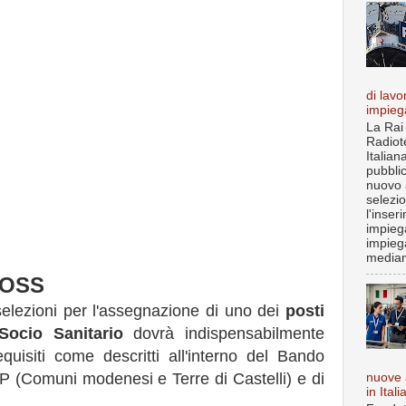
di lavo
impieg
La Rai
Radiot
Italian
pubbli
nuovo 
selezi
l'inser
impiega
impieg
median
i OSS
selezioni per l'assegnazione di uno dei
posti
Socio Sanitario
dovrà indispensabilmente
uisiti come descritti all'interno del Bando
SP (Comuni modenesi e Terre di Castelli) e di
nuove 
in Itali