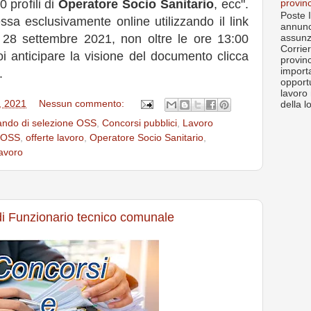
 profili di
Operatore Socio Sanitario
, ecc".
provin
Poste I
sa esclusivamente online utilizzando il link
annunc
l 28 settembre 2021, non oltre le ore 13:00
assunz
Corrier
i anticipare la visione del documento clicca
provin
import
.
opportu
lavoro 
, 2021
Nessun commento:
della lo
ndo di selezione OSS
,
Concorsi pubblici
,
Lavoro
 OSS
,
offerte lavoro
,
Operatore Socio Sanitario
,
lavoro
di Funzionario tecnico comunale