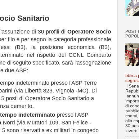
ocio Sanitario
'assunzione di 30 profili di
Operatore Socio
POST 
POPOL
er filo e per segno la categoria professionale
ssi (B3), la posizione economica (B3),
eterminato nel rispetto del CCNL Comparto
me di seguito specificato, sarà l'assegnazione
 le due ASP:
bblica 
segret
a tempo indeterminato presso l'ASP Terre
Il Sena
parini (via Libertà 823, Vignola -MO). Di
Repubb
annun
° 5 posti di Operatore Socio Sanitario a
import
enza demerito.
di con
pubbli
 tempo indeterminato
presso l'ASP
esami, 
alla co
Nord (via Muratori 109, San Felice -
30 post
 5 sono riservati a ex militari in congedo
lavoro.