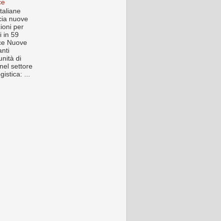
ce
taliane
ia nuove
ioni per
i in 59
ce Nuove
anti
nità di
nel settore
gistica: ...