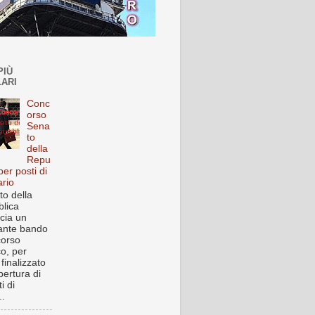
PIÙ
ARI
Conc
orso
Sena
to
della
Repu
per posti di
ario
to della
lica
cia un
ante bando
corso
co, per
finalizzato
pertura di
i di
..