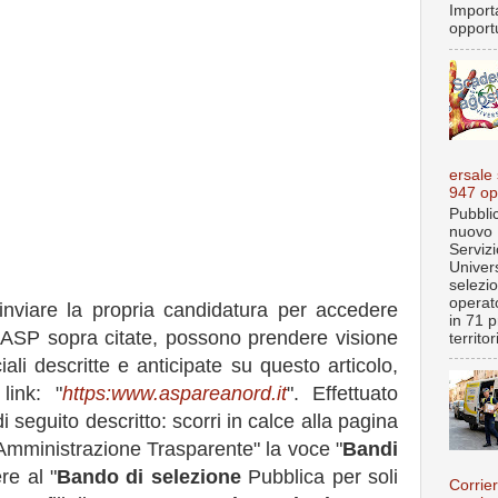
Import
opportu
ersale
947 op
Pubblic
nuovo 
Servizi
Univer
selezi
operato
nviare la propria candidatura per accedere
in 71 p
e ASP sopra citate, possono prendere visione
territo
ciali descritte e anticipate su questo articolo,
link: "
https:www.aspareanord.it
". Effettuato
seguito descritto: scorri in calce alla pagina
Amministrazione Trasparente" la voce "
Bandi
re al "
Bando di selezione
Pubblica per soli
Corrier