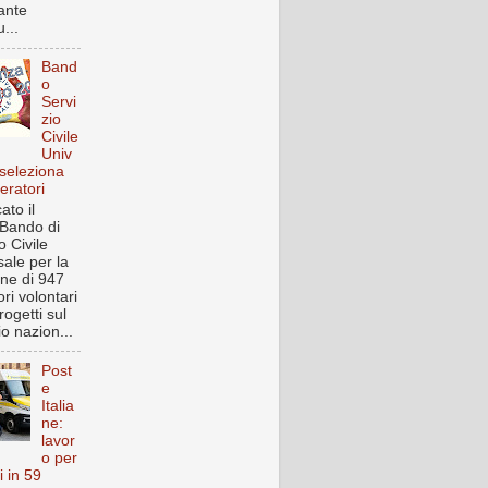
ante
...
Band
o
Servi
zio
Civile
Univ
 seleziona
eratori
ato il
Bando di
o Civile
sale per la
one di 947
ri volontari
rogetti sul
rio nazion...
Post
e
Italia
ne:
lavor
o per
i in 59