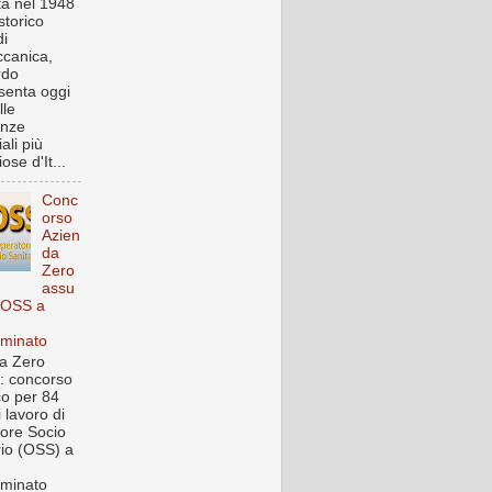
a nel 1948
storico
i
canica,
rdo
senta oggi
lle
enze
iali più
ose d'It...
Conc
orso
Azien
da
Zero
assu
 OSS a
rminato
a Zero
: concorso
co per 84
i lavoro di
ore Socio
rio (OSS) a
rminato