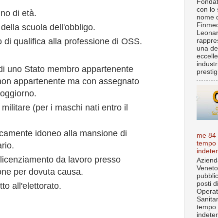
Fondat
con lo 
no di età.
nome d
Finmec
ella scuola dell'obbligo.
Leona
o di qualifica alla professione di OSS.
rappre
una de
eccell
industr
 o di uno Stato membro appartenente
prestigi
 non appartenente ma con assegnato
soggiorno.
 militare (per i maschi nati entro il
icamente idoneo alla mansione di
me 84
tempo
rio.
indete
licenziamento da lavoro presso
Aziend
Veneto
one per dovuta causa.
pubbli
posti d
to all'elettorato.
Operat
Sanita
tempo
indete